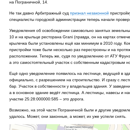
на Пограничной, 14.
Не так давно Арбитражный суд
признал незаконной
пристройку
специалисты городской администрации теперь начали провер
Уведомления об освобождении самовольно занятых земельных
10 и на крыльце ресторана Grani (правда, он на картах отмеч
крылечка были установлены ещё как минимум в 2010 году. К
пристройки тоже были несколько раз перестроены и на протяж
расположении. Теперь же, судя по уведомлению от АТУ Фрунз
а это самостоятельный участок с собственным кадастровым н
Ещё одно уведомление появилось на лестнице, ведущей в здан
официально, с разрешением на строительство. И сразу с лест
бар. Участок в собственности у владельцев здания. У заведе
а в основное здание ведёт лестница. А лестницы, навесы и н
участке 25:28:000000:585 – это дорога.
Возможно, на этой части Пограничной были и другие уведомле
удалось. Может, они законные, а может, их уже успели снять.