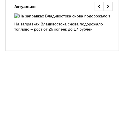
Актуально
На заправках Владивостока снова подорожало
Семья с 
топливо – рост от 26 копеек до 17 рублей
бухты С
подготов
заблуди