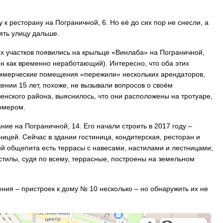
 к ресторану на Пограничной, 6. Но её до сих пор не снесли, а
ять улицу дальше.
 участков появились на крыльце «Винлаба» на Пограничной,
ен как временно неработающий). Интересно, что оба этих
оммерческие помещения «пережили» нескольких арендаторов,
ении 15 лет, похоже, не вызывали вопросов о своём
енского района, выяснилось, что они расположены на тротуаре,
омером.
ие на Пограничной, 14. Его начали строить в 2017 году –
ницей. Сейчас в здании гостиница, кондитерская, ресторан и
ний общепита есть террасы с навесами, настилами и лестницами,
астилы, судя по всему, террасные, построены на земельном
ния – пристроек к дому № 10 несколько – но обнаружить их не