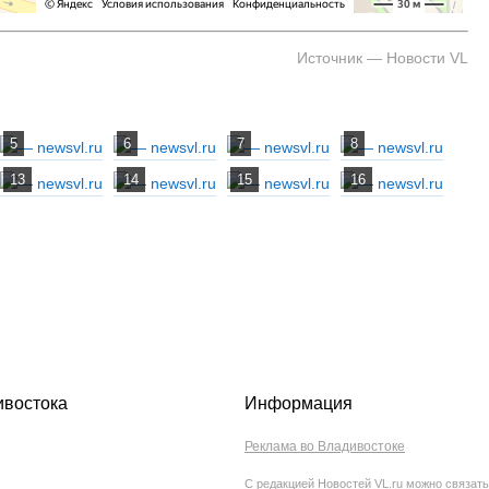
Источник — Новости VL
ивостока
Информация
Реклама во Владивостоке
С редакцией Новостей VL.ru можно связать