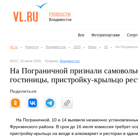
Новости
Владивосток
Все
Фоторепортажи
Спорт
VL.ru
Новости
Владивосток
2025
Июль
16
На Пограничн
09:07, 16 июля 2025
Рубрика:
Владивосток
На Пограничной признали самоволь
гостиницы, пристройку-крыльцо рес
Поделиться
На Пограничной, 10 и 14 выявили незаконно установленны
Фрунзенского района. В срок до 16 июля комиссия требует ос
пристройку-крыльцо на входе в алкомаркет и ресторан в здани