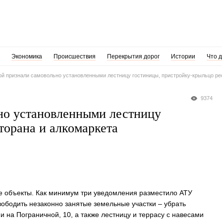
Экономика
Происшествия
Перекрытия дорог
Истории
Что 
ой признали самовольно установленными лестницу гостиницы, пристройку-крыльцо ре
9374
но установленными лестницу
торана и алкомаркета
е объекты. Как минимум три уведомления разместило АТУ
вободить незаконно занятые земельные участки – убрать
и на Пограничной, 10, а также лестницу и террасу с навесами