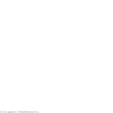
ся по адресу:
lenta@newsvl.ru