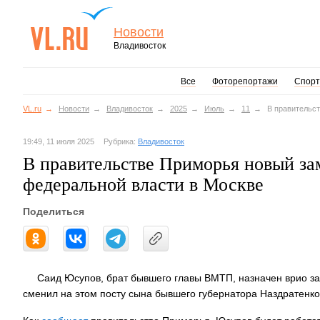
Новости
Владивосток
Все
Фоторепортажи
Спорт
VL.ru
Новости
Владивосток
2025
Июль
11
В правительст
19:49, 11 июля 2025
Рубрика:
Владивосток
В правительстве Приморья новый за
федеральной власти в Москве
Поделиться
Саид Юсупов, брат бывшего главы ВМТП, назначен врио за
сменил на этом посту сына бывшего губернатора Наздратенко