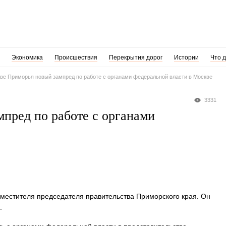
Экономика
Происшествия
Перекрытия дорог
Истории
Что 
ве Приморья новый зампред по работе с органами федеральной власти в Москве
3331
мпред по работе с органами
местителя председателя правительства Приморского края. Он
.