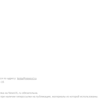
ся по адресу:
lenta@newsvl.ru
6−15
ка на NewsVL.ru обязательна.
 при наличии гиперссылки на публикацию, материалы из которой использованы.