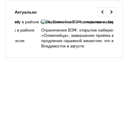
Актуально
ь в лесу в районе
Ограничения ВЭФ, открытие набережной у
ем, как
«Олимпийца», завершение приёма в вузы,
 делать, если
продление гаражной амнистии: что ждёт
Владивосток в августе