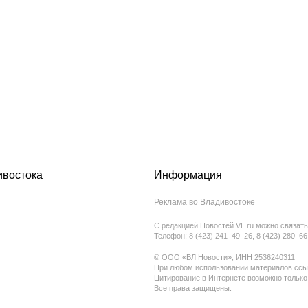
ивостока
Информация
Реклама во Владивостоке
С редакцией Новостей VL.ru можно связать
Телефон: 8 (423) 241−49−26, 8 (423) 280−6
© ООО «ВЛ Новости», ИНН 2536240311
При любом использовании материалов ссыл
Цитирование в Интернете возможно только
Все права защищены.