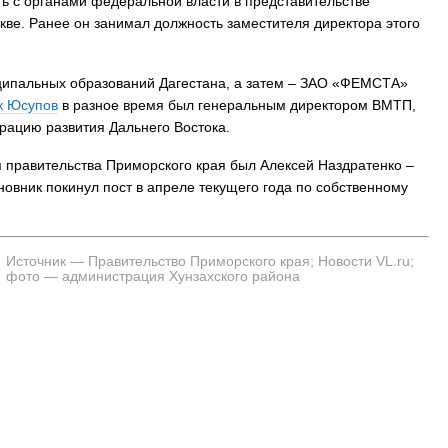
ь с органами федеральной власти в представительстве
кве. Ранее он занимал должность заместителя директора этого
ниципальных образований Дагестана, а затем – ЗАО «ФЕМСТА»
к Юсупов
в разное время был генеральным директором ВМТП,
рацию развития Дальнего Востока.
 правительства Приморского края был Алексей Наздратенко –
овник покинул пост в апреле текущего года по собственному
Источник — Правительство Приморского края; Новости VL.ru;
фото — администрация Хунзахского района