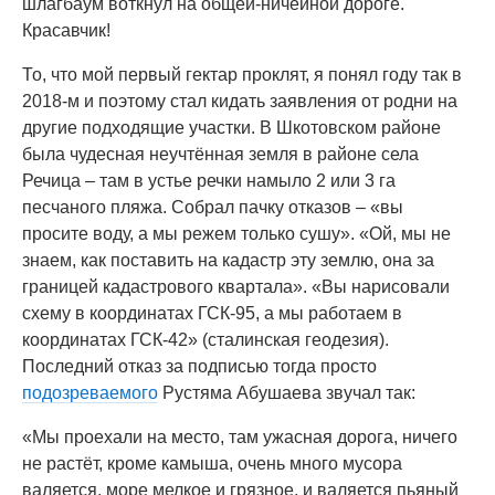
шлагбаум воткнул на общей-ничейной дороге.
Красавчик!
То, что мой первый гектар проклят, я понял году так в
2018-м и поэтому стал кидать заявления от родни на
другие подходящие участки. В Шкотовском районе
была чудесная неучтённая земля в районе села
Речица – там в устье речки намыло 2 или 3 га
песчаного пляжа. Собрал пачку отказов – «вы
просите воду, а мы режем только сушу». «Ой, мы не
знаем, как поставить на кадастр эту землю, она за
границей кадастрового квартала». «Вы нарисовали
схему в координатах ГСК-95, а мы работаем в
координатах ГСК-42» (сталинская геодезия).
Последний отказ за подписью тогда просто
подозреваемого
Рустяма Абушаева звучал так:
«Мы проехали на место, там ужасная дорога, ничего
не растёт, кроме камыша, очень много мусора
валяется, море мелкое и грязное, и валяется пьяный