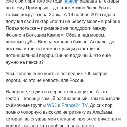
Уже с октября того же года
начали
раздавать гектары
по всему Приморью – до этого можно было брать
только вокруг озера Ханка. А 19 ноября 2016 года я
получил свой гектар «почти на берегу моря» в районе
Подъяпольска – примерно на полдороги между
Фокино и Большим Камнем. Обрыв над морем,
вековые дубы. Вид на миллион баксов. Асфальт до
посёлка и три коттеджных улицы работников
потенциальной верфи. Винно-водочный. Что ещё
нужно на пенсии?
Увы, совершенно убитые последних 700 метров
дороги, но это не новость для России.
Наверное, я один из первых гектарщиков. А этот
гектар – вообще самый распиаренный. Там побывали
съёмочные группы
WSJ
и
France24 TV
. До сих пор
помню чопорную высокую негритянку из Алабамы,
которая, выслушав мои стенания про электричество и
дорогу, сказала, что вообще-то я «должен