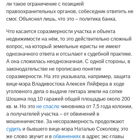
ли такое ограничение с позицией
правоохранительных органов, собеседник ответить не
смог. Объяснил лишь, что это – политика банка.
Что касается соразмерности участка и объекта
недвижимости на нём, то это действительно сложный
вопрос, на который земельные юристы не имеют
однозначного ответа и отсылают к судебной практике.
А она сложилась неоднозначная. С одной стороны, в
законодательстве не прописано понятие
соразмерности. На это указывала, например, защита
вице-мэра Владивостока Алексея Ляйфера в ходе
уголовного дела о выдаче гектара земли на сопке
Шошина под 10 гаражей общей площадью около 200
кв. м. Но это
не спасло
чиновника от 7,5 года колонии,
а получателей участка – от обвинений в
мошенничестве. За несоразмерность продолжают
судить
и бывшего вице-мэра Наталью Соколову, это
же слово звучит и в
обвинениях
в адрес экс-главы