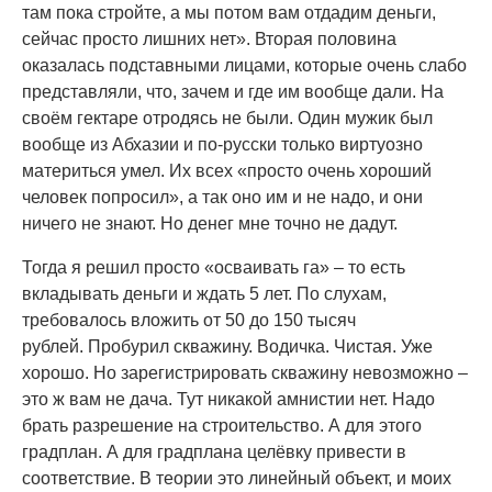
там пока стройте, а мы потом вам отдадим деньги,
сейчас просто лишних нет». Вторая половина
оказалась подставными лицами, которые очень слабо
представляли, что, зачем и где им вообще дали. На
своём гектаре отродясь не были. Один мужик был
вообще из Абхазии и по-русски только виртуозно
материться умел. Их всех «просто очень хороший
человек попросил», а так оно им и не надо, и они
ничего не знают. Но денег мне точно не дадут.
Тогда я решил просто «осваивать га» – то есть
вкладывать деньги и ждать 5 лет. По слухам,
требовалось вложить от 50 до 150 тысяч
рублей. Пробурил скважину. Водичка. Чистая. Уже
хорошо. Но зарегистрировать скважину невозможно –
это ж вам не дача. Тут никакой амнистии нет. Надо
брать разрешение на строительство. А для этого
градплан. А для градплана целёвку привести в
соответствие. В теории это линейный объект, и моих