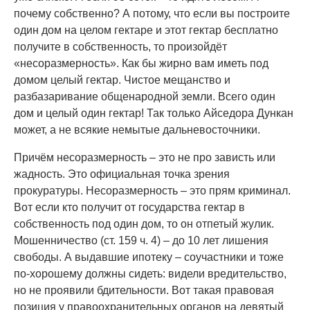
почему собственно? А потому, что если вы построите
один дом на целом гектаре и этот гектар бесплатно
получите в собственность, то произойдёт
«несоразмерность». Как бы жирно вам иметь под
домом целый гектар. Чистое мещанство и
разбазаривание общенародной земли. Всего один
дом и целый один гектар! Так только Айседора Дункан
может, а не всякие немытые дальневосточники.
Причём несоразмерность – это не про зависть или
жадность. Это официальная точка зрения
прокуратуры. Несоразмерность – это прям криминал.
Вот если кто получит от государства гектар в
собственность под один дом, то он отпетый жулик.
Мошенничество (ст. 159 ч. 4) – до 10 лет лишения
свободы. А выдавшие ипотеку – соучастники и тоже
по-хорошему должны сидеть: видели вредительство,
но не проявили бдительности. Вот такая правовая
позиция у правоохранительных органов на девятый