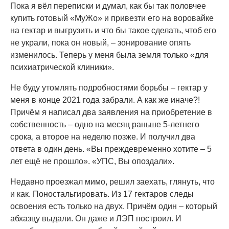
Пока я вёл переписки и думал, как бы так половчее
купить готовый «МуЖо» и привезти его на воровайке
на гектар и выгрузить и что бы такое сделать, чтоб его
не украли, пока он новый, – зонирование опять
изменилось. Теперь у меня была земля только «для
психиатрической клиники».
Не буду утомлять подробностями борьбы – гектар у
меня в конце 2021 года забрали. А как же иначе?!
Причём я написал два заявления на приобретение в
собственность – одно на месяц раньше 5-летнего
срока, а второе на неделю позже. И получил два
ответа в один день. «Вы преждевременно хотите – 5
лет ещё не прошло». «УПС, Вы опоздали».
Недавно проезжал мимо, решил заехать, глянуть, что
и как. Поностальгировать. Из 17 гектаров следы
освоения есть только на двух. Причём один – который
абхазцу выдали. Он даже и ЛЭП построил. И