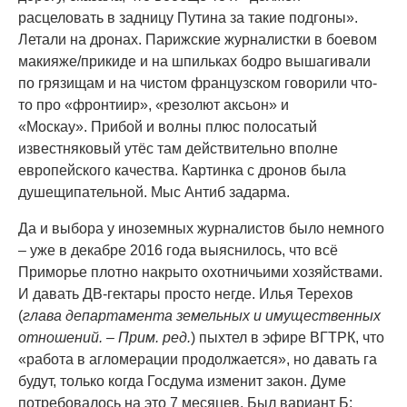
расцеловать в задницу Путина за такие подгоны».
Летали на дронах. Парижские журналистки в боевом
макияже/прикиде и на шпильках бодро вышагивали
по грязищам и на чистом французском говорили что-
то про «фронтиир», «резолют аксьон» и
«Москау». Прибой и волны плюс полосатый
известняковый утёс там действительно вполне
европейского качества. Картинка с дронов была
душещипательной. Мыс Антиб задарма.
Да и выбора у иноземных журналистов было немного
– уже в декабре 2016 года выяснилось, что всё
Приморье плотно накрыто охотничьими хозяйствами.
И давать ДВ-гектары просто негде. Илья Терехов
(
глава департамента земельных и имущественных
отношений. – Прим. ред.
) пыхтел в эфире ВГТРК, что
«работа в агломерации продолжается», но давать га
будут, только когда Госдума изменит закон. Думе
потребовалось на это 7 месяцев. Был вариант Б: