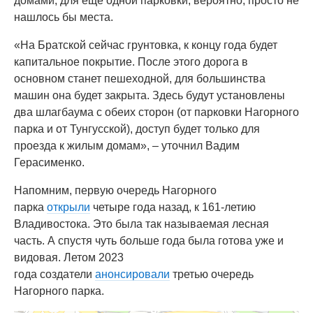
домами, для ещё одной парковки, вероятно, просто не
нашлось бы места.
«На Братской сейчас грунтовка, к концу года будет
капитальное покрытие. После этого дорога в
основном станет пешеходной, для большинства
машин она будет закрыта. Здесь будут установлены
два шлагбаума с обеих сторон (от парковки Нагорного
парка и от Тунгусской), доступ будет только для
проезда к жилым домам», – уточнил Вадим
Герасименко.
Напомним, первую очередь Нагорного
парка
открыли
четыре года назад, к 161-летию
Владивостока. Это была так называемая лесная
часть. А спустя чуть больше года была готова уже и
видовая. Летом 2023
года создатели
анонсировали
третью очередь
Нагорного парка.