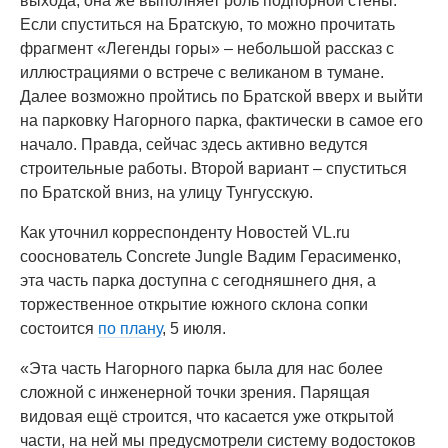
выхода, она же выполняет роль подпорной стены.
Если спуститься на Братскую, то можно прочитать
фрагмент «Легенды горы» – небольшой рассказ с
иллюстрациями о встрече с великаном в тумане.
Далее возможно пройтись по Братской вверх и выйти
на парковку Нагорного парка, фактически в самое его
начало. Правда, сейчас здесь активно ведутся
строительные работы. Второй вариант – спуститься
по Братской вниз, на улицу Тунгусскую.
Как уточнил корреспонденту Новостей VL.ru
сооснователь Concrete Jungle Вадим Герасименко,
эта часть парка доступна с сегодняшнего дня, а
торжественное открытие южного склона сопки
состоится
по плану
, 5 июля.
«Эта часть Нагорного парка была для нас более
сложной с инженерной точки зрения. Парящая
видовая ещё строится, что касается уже открытой
части, на ней мы предусмотрели систему водостоков