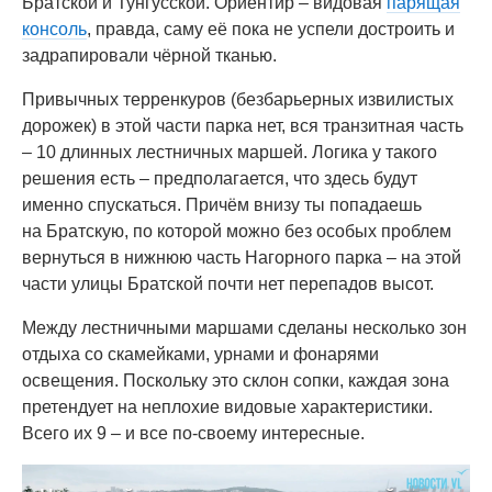
Братской и Тунгусской. Ориентир – видовая
парящая
консоль
, правда, саму её пока не успели достроить и
задрапировали чёрной тканью.
Привычных терренкуров (безбарьерных извилистых
дорожек) в этой части парка нет, вся транзитная часть
– 10 длинных лестничных маршей. Логика у такого
решения есть – предполагается, что здесь будут
именно спускаться. Причём внизу ты попадаешь
на Братскую, по которой можно без особых проблем
вернуться в нижнюю часть Нагорного парка – на этой
части улицы Братской почти нет перепадов высот.
Между лестничными маршами сделаны несколько зон
отдыха со скамейками, урнами и фонарями
освещения. Поскольку это склон сопки, каждая зона
претендует на неплохие видовые характеристики.
Всего их 9 – и все по-своему интересные.