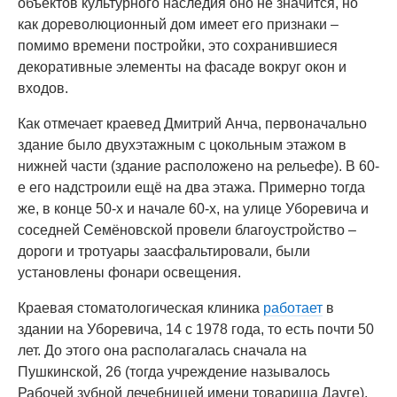
объектов культурного наследия оно не значится, но
как дореволюционный дом имеет его признаки –
помимо времени постройки, это сохранившиеся
декоративные элементы на фасаде вокруг окон и
входов.
Как отмечает краевед Дмитрий Анча, первоначально
здание было двухэтажным с цокольным этажом в
нижней части (здание расположено на рельефе). В 60-
е его надстроили ещё на два этажа. Примерно тогда
же, в конце 50-х и начале 60-х, на улице Уборевича и
соседней Семёновской провели благоустройство –
дороги и тротуары заасфальтировали, были
установлены фонари освещения.
Краевая стоматологическая клиника
работает
в
здании на Уборевича, 14 с 1978 года, то есть почти 50
лет. До этого она располагалась сначала на
Пушкинской, 26 (тогда учреждение называлось
Рабочей зубной лечебницей имени товарища Дауге),