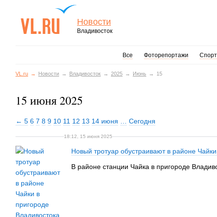
Новости
Владивосток
Все
Фоторепортажи
Спорт
VL.ru
Новости
Владивосток
2025
Июнь
15
15 июня 2025
← 5
6
7
8
9
10
11
12
13
14 июня
…
Сегодня
18:12, 15 июня 2025
Новый тротуар обустраивают в районе Чайки
В районе станции Чайка в пригороде Владиво