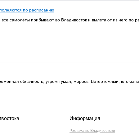
ыполняются по расписанию
, все самолёты прибывают во Владивосток и вылетают из него по 
еременная облачность, утром туман, морось. Ветер южный, юго-за
ивостока
Информация
Реклама во Владивостоке