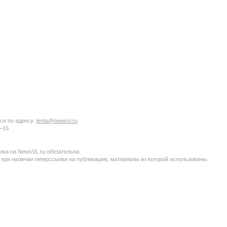
ся по адресу:
lenta@newsvl.ru
6−15
ка на NewsVL.ru обязательна.
 при наличии гиперссылки на публикацию, материалы из которой использованы.