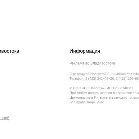
ивостока
Информация
Реклама во Владивостоке
С редакцией Новостей VL.ru можно связать
Телефон: 8 (423) 241−49−26, 8 (423) 280−6
© ООО «ВЛ Новости», ИНН 2536240311
При любом использовании материалов ссыл
Цитирование в Интернете возможно только
Все права защищены.
паний