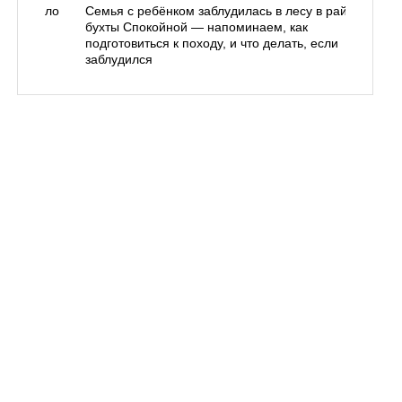
одорожало
Семья с ребёнком заблудилась в лесу в районе
О
ублей
бухты Спокойной — напоминаем, как
«
подготовиться к походу, и что делать, если
п
заблудился
Вл