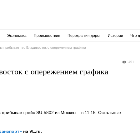
Экономика
Происшествия
Перекрытия дорог
Истории
Что 
вы прибывает во Владивосток с опережением графика
491
восток с опережением графика
к прибывает рейс SU-5802 из Москвы – в 11:15. Остальные
.
ранспорт»
на VL.ru.