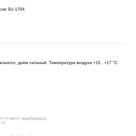
йсом SU-1704.
ильного, днём сильный. Температура воздуха +15...+17 °C.
ся по адресу:
lenta@newsvl.ru
6−15