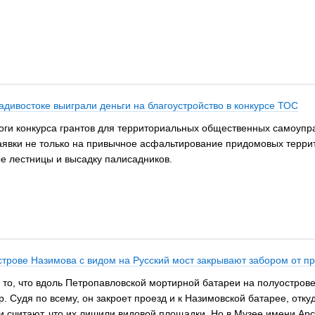
адивостоке выиграли деньги на благоустройство в конкурсе ТОС
оги конкурса грантов для территориальных общественных самоупра
явки не только на привычное асфальтирование придомовых террито
е лестницы и высадку палисадников.
строве Назимова с видом на Русский мост закрывают забором от п
то, что вдоль Петропавловской мортирной батареи на полуостров
. Судя по всему, он закроет проезд и к Назимовской батарее, отк
 считают, что их лишили видовой площадки. Но в Музее имени Арс