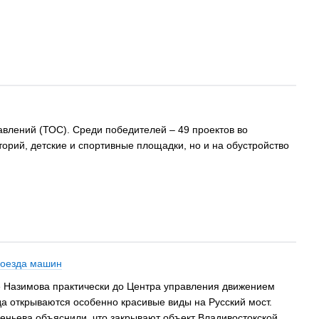
влений (ТОС). Среди победителей – 49 проектов во
рий, детские и спортивные площадки, но и на обустройство
роезда машин
е Назимова практически до Центра управления движением
уда открываются особенно красивые виды на Русский мост.
еньева объяснили, что закрывают объект Владивостокской