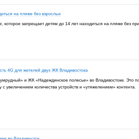
диться на пляже без взрослых
 которое запрещает детям до 14 лет находиться на пляже без прис
сть 4G для жителей двух ЖК Владивостока
зумрудный» и ЖК «Надеждинское полесье» во Владивостоке. Это п
му с увеличением количества устройств и «утяжелением» контента.
ием во Владивосток