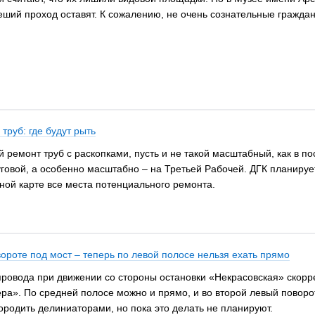
пеший проход оставят. К сожалению, не очень сознательные гражда
труб: где будут рыть
й ремонт труб с раскопками, пусть и не такой масштабный, как в п
уговой, а особенно масштабно – на Третьей Рабочей. ДГК планирует
дной карте все места потенциального ремонта.
ороте под мост – теперь по левой полосе нельзя ехать прямо
провода при движении со стороны остановки «Некрасовская» скорр
ра». По средней полосе можно и прямо, и во второй левый поворот
ородить делиниаторами, но пока это делать не планируют.