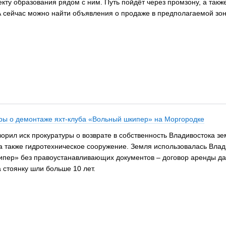
ту образования рядом с ним. Путь пойдёт через промзону, а также
А сейчас можно найти объявления о продаже в предполагаемой зон
уры о демонтаже яхт-клуба «Вольный шкипер» на Моргородке
рил иск прокуратуры о возврате в собственность Владивостока зе
а также гидротехническое сооружение. Земля использовалась Вла
ер» без правоустанавливающих документов – договор аренды давн
 стоянку шли больше 10 лет.