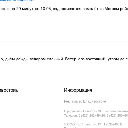
осток на 20 минут, до 10:05, задерживается самолёт из Москвы ре
но, днём дождь, вечером сильный. Ветер юго-восточный, утром до с
ивостока
Информация
Реклама во Владивостоке
С редакцией Новостей VL.ru можно связать
Телефон: 8 (423) 241−49−26, 8 (423) 280−6
© ООО «ВЛ Новости», ИНН 2536240311