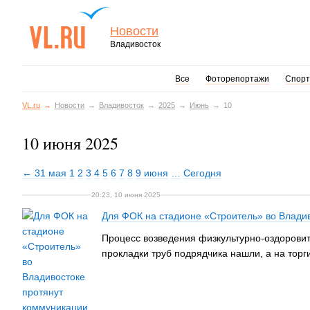
Новости
Владивосток
Все
Фоторепортажи
Спорт
VL.ru
Новости
Владивосток
2025
Июнь
10
10 июня 2025
← 31 мая
1
2
3
4
5
6
7
8
9 июня
…
Сегодня
20:23, 10 июня 2025
Для ФОК на стадионе «Строитель» во Владив
Процесс возведения физкультурно-оздоровит
прокладки труб подрядчика нашли, а на торг