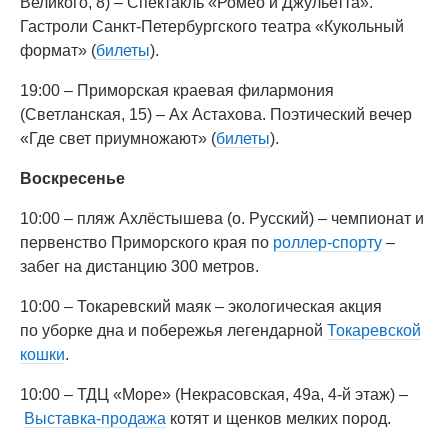
Великого, 8) – Спектакль «Ромео и Джульетта».
Гастроли Санкт-Петербургского театра «Кукольный
формат» (
билеты
).
19:00 – Приморская краевая филармония
(Светланская, 15) – Ах Астахова. Поэтический вечер
«Где свет приумножают» (
билеты
).
Воскресенье
10:00 – пляж Ахлёстышева (о. Русский) – чемпионат и
первенство Приморского края по
роллер-спорту
–
забег на дистанцию 300 метров.
10:00 – Токаревский маяк – экологическая акция
по уборке дна и побережья легендарной
Токаревской
кошки
.
10:00 – ТДЦ «Море» (Некрасовская, 49а, 4-й этаж) –
Выставка-продажа
котят и щенков мелких пород.