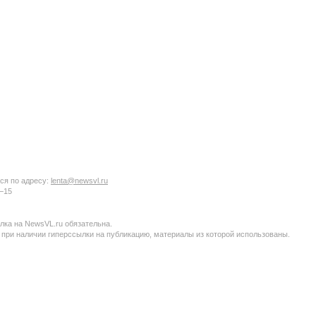
ся по адресу:
lenta@newsvl.ru
6−15
ка на NewsVL.ru обязательна.
 при наличии гиперссылки на публикацию, материалы из которой использованы.