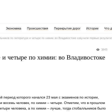
Экономика
Происшествия
Перекрытия дорог
Истории
Что 
ьников по литературе и четыре по химии: во Владивостоке озвучили первые результа
3843
 и четыре по химии: во Владивостоке
й период которого начался 23 мая с экзаменов по истории,
ли восемь человек, по химии – четыре. Отметим, что в прошлом
четыре человека, а по химии – лучше, тогда стобалльников было