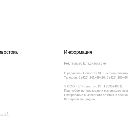
ивостока
Информация
Реклама во Владивостоке
С редакцией Новостей VL.ru можно связать
Телефон: 8 (423) 241−49−26, 8 (423) 280−6
© ООО «ВЛ Новости», ИНН 2536240311
При любом использовании материалов ссыл
Цитирование в Интернете возможно только
Все права защищены.
паний