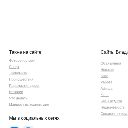
Также на сайте
Сайты Влад
Фоторепортажи
Объявления
Спорт
Новости
Экономика
Авто
Происшествия
Работа
Перекрытия дорог
Афиша
Истории
Кино
Что делать
Базы отдыха
Маршрут выходного дня
Недвижимость
Справочник ком
Мы в социальных сетях