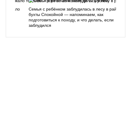
одорожало
Семья с ребёнком заблудилась в лесу в районе
О
ублей
бухты Спокойной — напоминаем, как
«
подготовиться к походу, и что делать, если
п
заблудился
Вл