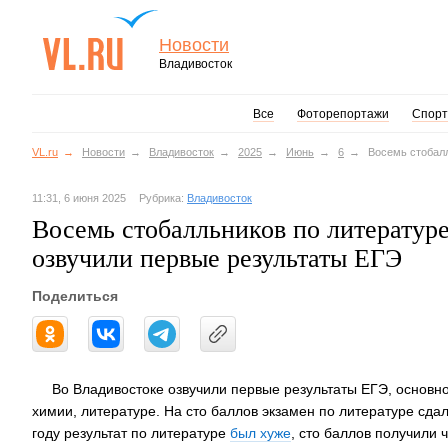
Новости
Владивосток
Все
Фоторепортажи
Спорт
VL.ru
Новости
Владивосток
2025
Июнь
6
Восемь стобалл
11:31, 6 июня 2025
Рубрика:
Владивосток
Восемь стобалльников по литературе
озвучили первые результаты ЕГЭ
Поделиться
Во Владивостоке озвучили первые результаты ЕГЭ, основно
химии, литературе. На сто баллов экзамен по литературе сда
году результат по литературе
был хуже
, сто баллов получили 