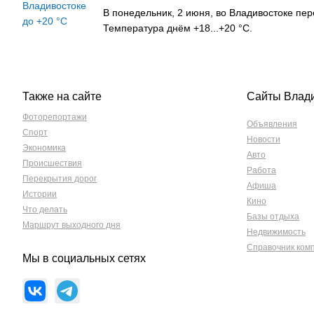
В понедельник, 2 июня, во Владивостоке пе
Температура днём +18...+20 °C.
Также на сайте
Сайты Влад
Фоторепортажи
Объявления
Спорт
Новости
Экономика
Авто
Происшествия
Работа
Перекрытия дорог
Афиша
Истории
Кино
Что делать
Базы отдыха
Маршрут выходного дня
Недвижимость
Справочник ком
Мы в социальных сетях