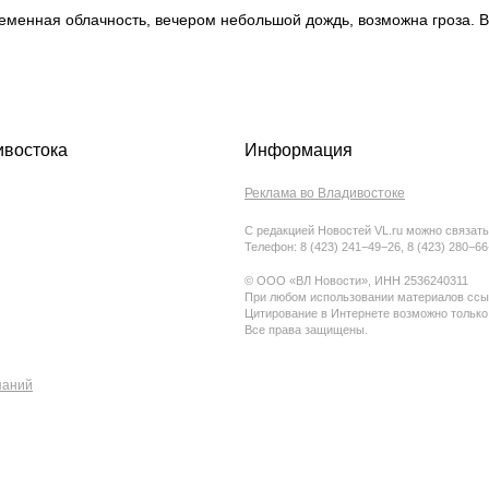
ременная облачность, вечером небольшой дождь, возможна гроза. 
ивостока
Информация
Реклама во Владивостоке
С редакцией Новостей VL.ru можно связать
Телефон: 8 (423) 241−49−26, 8 (423) 280−6
© ООО «ВЛ Новости», ИНН 2536240311
При любом использовании материалов ссыл
Цитирование в Интернете возможно только
Все права защищены.
паний