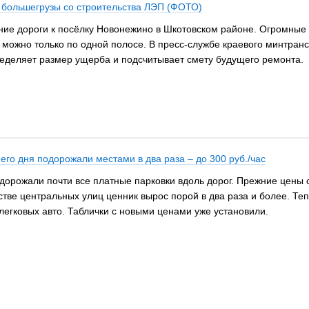
 большегрузы со строительства ЛЭП (ФОТО)
ие дороги к посёлку Новонежино в Шкотовском районе. Огромные 
 можно только по одной полосе. В пресс-службе краевого минтран
ределяет размер ущерба и подсчитывает смету будущего ремонта.
го дня подорожали местами в два раза – до 300 руб./час
дорожали почти все платные парковки вдоль дорог. Прежние цены о
ве центральных улиц ценник вырос порой в два раза и более. Тепер
 легковых авто. Таблички с новыми ценами уже установили.