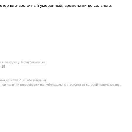
Ветер юго-восточный умеренный, временами до сильного.
ся по адресу:
lenta@newsvl.ru
6−15
ка на NewsVL.ru обязательна.
 при наличии гиперссылки на публикацию, материалы из которой использованы.