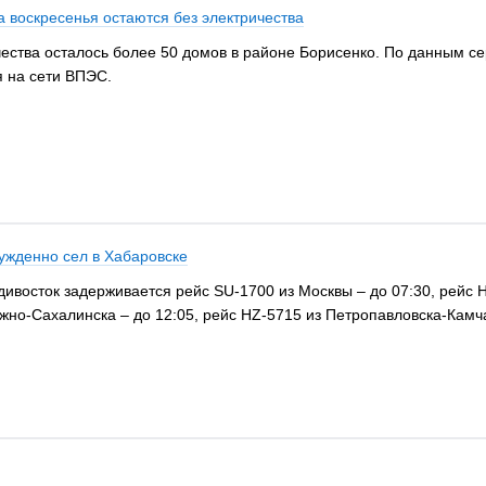
а воскресенья остаются без электричества
чества осталось более 50 домов в районе Борисенко. По данным с
я на сети ВПЭС.
ужденно сел в Хабаровске
ивосток задерживается рейс SU-1700 из Москвы – до 07:30, рейс H
жно-Сахалинска – до 12:05, рейс HZ-5715 из Петропавловска-Камча