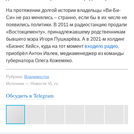
На протяжении долгой истории владельцы «Ви-Би-
Си» не раз менялись – странно, если бы в их числе не
появились политики. В 2011-м радиостанцию продали
«Востокцементу», принадлежавшему родственникам
бывшего мэра Игоря Пушкарёва. А в 2021-м холдинг
«Бизнес Кейс», куда на тот момент
входило радио
,
приобрёл Антон Ивлев, медиаменеджер из команды
губернатора Олега Кожемяко.
Рубрика:
Владивосток
Источник — Новости VL.ru
Обсудить в Telegram
#3
Юрий «Марти» Гончаров проработал на VBC 23 года
— NewsVL.ru