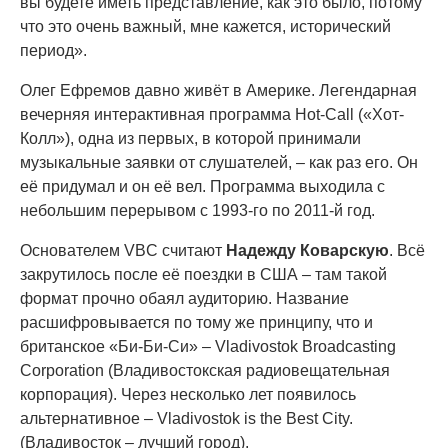
вы будете иметь представление, как это было, потому
что это очень важный, мне кажется, исторический
период».
Олег Ефремов давно живёт в Америке. Легендарная
вечерняя интерактивная программа Hot-Call («Хот-
Колл»), одна из первых, в которой принимали
музыкальные заявки от слушателей, – как раз его. Он
её придумал и он её вел. Программа выходила с
небольшим перерывом с 1993-го по 2011-й год.
Основателем VBC считают
Надежду Коварскую
. Всё
закрутилось после её поездки в США – там такой
формат прочно обаял аудиторию. Название
расшифровывается по тому же принципу, что и
британское «Би-Би-Си» – Vladivostok Broadcasting
Corporation (Владивостокская радиовещательная
корпорация). Через несколько лет появилось
альтернативное – Vladivostok is the Best City.
(Владивосток – лучший город).