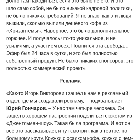
долго там находиться, если это было не его. И это
шло само собой, не было никакой кадровой политики,
не было никаких требований. Я не знаю, как эти люди
выжили, сколько выпили дешёвого кофе из
«Хризантемы». Наверное, это было дополнительное
горючее. И получалось что-то уникальное, и не
усилиями, а участием всех. Помнится эта свобода…
Эфир был 24 часа в сутки, и это был полностью
собственный продукт. Не было никаких спонсоров, это
полностью коммерческий проект».
Реклама
«Как-то Игорь Викторович зашёл к нам в рекламный
отдел, где мы создавали рекламу, – подхватывает
Юрий Гончаров
. – У нас там четыре человека. Он
зашёл в хорошем настроении поделиться сюжетом из
«Джентльмен-шоу». Такая была программа. И вот он
всё это рассказывает, и тут смотрит, как в театре, по
большому кругу. Кружки с осадком кофе, кружки с чем-