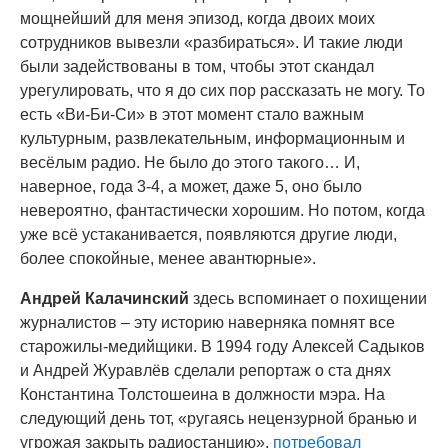
мощнейший для меня эпизод, когда двоих моих
сотрудников вывезли «разбираться». И такие люди
были задействованы в том, чтобы этот скандал
урегулировать, что я до сих пор рассказать не могу. То
есть «Ви-Би-Си» в этот момент стало важным
культурным, развлекательным, информационным и
весёлым радио. Не было до этого такого… И,
наверное, года 3-4, а может, даже 5, оно было
невероятно, фантастически хорошим. Но потом, когда
уже всё устаканивается, появляются другие люди,
более спокойные, менее авантюрные».
Андрей Калачинский
здесь вспоминает о похищении
журналистов – эту историю наверняка помнят все
старожилы-медийщики. В 1994 году Алексей Садыков
и Андрей Журавлёв сделали репортаж о ста днях
Константина Толстошеина в должности мэра. На
следующий день тот, «ругаясь нецензурной бранью и
угрожая закрыть радиостанцию»,
потребовал