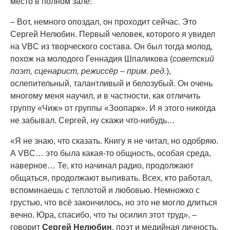
место в полном зале:
– Вот, немного опоздал, он проходит сейчас. Это
Сергей Нелюбин. Первый человек, которого я увидел
на VBC из творческого состава. Он был тогда молод,
похож на молодого Геннадия Шпаликова (
советский
поэт, сценарист, режиссёр – прим. ред.
),
ослепительный, талантливый и белозубый. Он очень
многому меня научил, и в частности, как отличить
группу «Чиж» от группы «Зоопарк». И я этого никогда
не забывал. Сергей, ну скажи что-нибудь…
«Я не знаю, что сказать. Книгу я не читал, но одобряю.
А VBC… это была какая-то общность, особая среда,
наверное… Те, кто начинал радио, продолжают
общаться, продолжают выпивать. Всех, кто работал,
вспоминаешь с теплотой и любовью. Немножко с
грустью, что всё закончилось, но это не могло длиться
вечно. Юра, спасибо, что ты осилил этот труд», –
говорит
Сергей Нелюбин
, поэт и медийная личность,