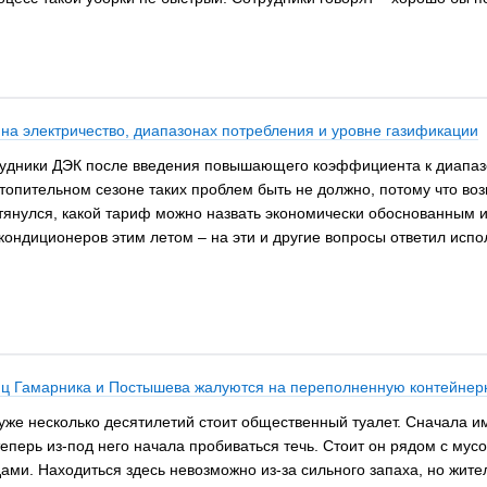
а электричество, диапазонах потребления и уровне газификации
рудники ДЭК после введения повышающего коэффициента к диапазо
отопительном сезоне таких проблем быть не должно, потому что в
тянулся, какой тариф можно назвать экономически обоснованным и
кондиционеров этим летом – на эти и другие вопросы ответил исп
лиц Гамарника и Постышева жалуются на переполненную контейне
же несколько десятилетий стоит общественный туалет. Сначала им
теперь из-под него начала пробиваться течь. Стоит он рядом с мус
ами. Находиться здесь невозможно из-за сильного запаха, но жит