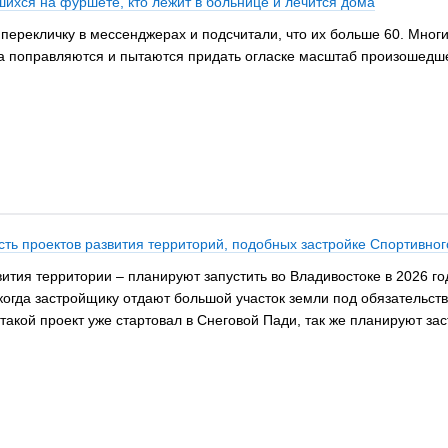
ихся на фуршете, кто лежит в больнице и лечится дома
ерекличку в мессенджерах и подсчитали, что их больше 60. Многи
та поправляются и пытаются придать огласке масштаб произошедш
ть проектов развития территорий, подобных застройке Спортивног
вития территории – планируют запустить во Владивостоке в 2026 г
когда застройщику отдают большой участок земли под обязательств
такой проект уже стартовал в Снеговой Пади, так же планируют за