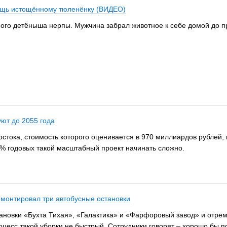
ощь истощённому тюленёнку (ВИДЕО)
го детёныша нерпы. Мужчина забрал животное к себе домой до пр
уют до 2055 года
стока, стоимость которого оценивается в 970 миллиардов рублей, 
7% годовых такой масштабный проект начинать сложно.
емонтировал три автобусные остановки
новки «Бухта Тихая», «Галактика» и «Фарфоровый завод» и отрем
цесс такой уборки не быстрый. Сотрудники говорят – хорошо бы по