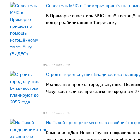
Спасатель МЧС в Приморье пришёл на пом
В Приморье спасатель МЧС нашёл истощённо
центр реабилитации в Тавричанку.
19:43, 27 мая 2025
Строить город-спутник Владивостока планир
Реализация проекта города-спутника Владиво
Чекункова, сейчас при ставке по кредитам 2
18:50, 27 мая 2025
На Тихой предприниматель за свой счёт отр
Компания «ДантИнвестГрупп» покрасила оста
здесь по-прежнему покрывают граффити: про