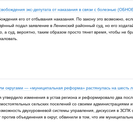
свобождения экс-депутата от наказания в связи с болезнью (ОБН
ждения его от отбывания наказания. По закону это возможно, если
дённый подал заявление в Ленинский районный суд, но его ходатай
 а суд, вероятно, таким образом просто тянет время, чтобы не бр
аловать.
али округами — «муниципальная реформа» растянулась на шесть л
я утвердило изменения в устав региона и реформировало два пос
амостоятельных сельских поселений со своими администрациями и 
 возможность двухуровневой системы управления, дискуссия в ЗСПК
против объединения в округ, обвинили в том, что им муниципальны