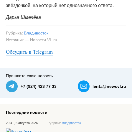
звёздочкой, на который нет однозначного ответа.
Дарья Шмелёва
Рубрика:
Владивосток
Источник — Новости VL.ru
#3
Одна из целей Евгения - подчинить себе своё тело —
Обсудить в Telegram
NewsVL.ru
Пришлите свою новость
+7 (924) 423 77 33
lenta@newsvl.ru
Последние новости
20:41, 6 августа 2026
Рубрика:
Владивосток