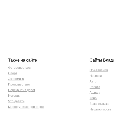
Также на сайте
Сайты Влад
Фоторепортажи
Объявления
Спорт
Новости
Экономика
Авто
Происшествия
Работа
Перекрытия дорог
Афиша
Истории
Кино
Что делать
Базы отдыха
Маршрут выходного дня
Недвижимость