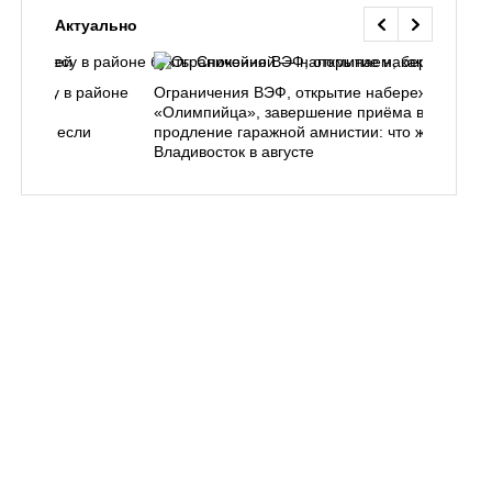
Актуально
ь в лесу в районе
Ограничения ВЭФ, открытие набережной у
ем, как
«Олимпийца», завершение приёма в вузы,
 делать, если
продление гаражной амнистии: что ждёт
Владивосток в августе