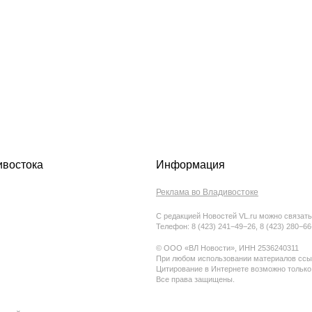
ивостока
Информация
Реклама во Владивостоке
С редакцией Новостей VL.ru можно связать
Телефон: 8 (423) 241−49−26, 8 (423) 280−6
© ООО «ВЛ Новости», ИНН 2536240311
При любом использовании материалов ссыл
Цитирование в Интернете возможно только
Все права защищены.