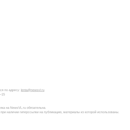
ся по адресу:
lenta@newsvl.ru
6−15
ка на NewsVL.ru обязательна.
 при наличии гиперссылки на публикацию, материалы из которой использованы.