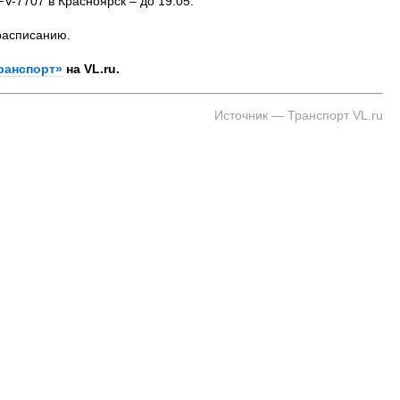
V-7707 в Красноярск – до 19:05.
расписанию.
ранспорт»
на VL.ru.
Источник — Транспорт VL.ru