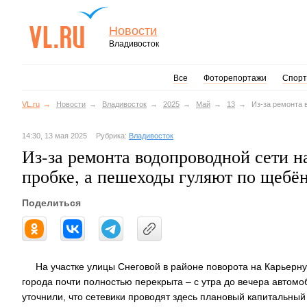
Новости
Владивосток
Все
Фоторепортажи
Спорт
VL.ru
Новости
Владивосток
2025
Май
13
Из-за ремонта 
14:30, 13 мая 2025
Рубрика:
Владивосток
Из-за ремонта водопроводной сети н
пробке, а пешеходы гуляют по щебё
Поделиться
На участке улицы Снеговой в районе поворота на Карьерну
города почти полностью перекрыта – с утра до вечера автомо
уточнили, что сетевики проводят здесь плановый капитальный 