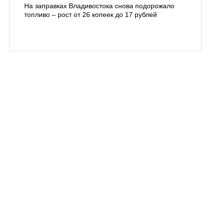
На заправках Владивостока снова подорожало
Семья с 
топливо – рост от 26 копеек до 17 рублей
бухты С
подготов
заблуди