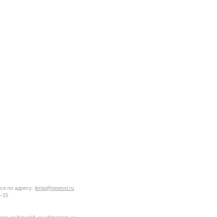
ся по адресу:
lenta@newsvl.ru
6−15