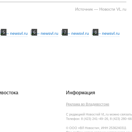
Источник — Новости VL.ru
ивостока
Информация
Реклама во Владивостоке
С редакцией Новостей VL.ru можно связать
Телефон: 8 (423) 241−49−26, 8 (423) 280−6
© ООО «ВЛ Новости», ИНН 2536240311