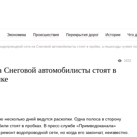
Экономика
Происшествия
Перекрытия дорог
Истории
Что 
водопроводной сети на Снеговой автомобилисты стоят в пробке, а пешеходы гуляют п
1832
а Снеговой автомобилисты стоят в
нке
ю несколько дней ведутся раскопки. Одна полоса в сторону
били стоят в пробках. В пресс-службе «Примводоканала»
ремонт водопроводной сети, но когда его закончат, неизвестно.