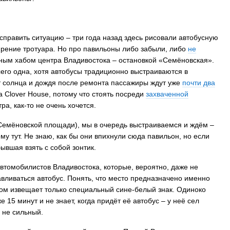
исправить ситуацию – три года назад здесь рисовали автобусную
ирение тротуара. Но про павильоны либо забыли, либо
не
тным хабом центра Владивостока – остановкой «Семёновская».
сего одна, хотя автобусы традиционно выстраиваются в
 солнца и дождя после ремонта пассажиры ждут уже
почти два
ра Clover House, потому что стоять посреди
захваченной
а, как-то не очень хочется.
у Семёновской площади), мы в очередь выстраиваемся и ждём –
му тут. Не знаю, как бы они впихнули сюда павильон, но если
бывшая взять с собой зонтик.
томобилистов Владивостока, которые, вероятно, даже не
авливаться автобус. Понять, что место предназначено именно
том извещает только специальный сине-белый знак. Одиноко
15 минут и не знает, когда придёт её автобус – у неё сел
ь не сильный.