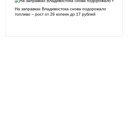
На заправках Владивостока снова подорожало
Семья с 
топливо – рост от 26 копеек до 17 рублей
бухты С
подготов
заблуди