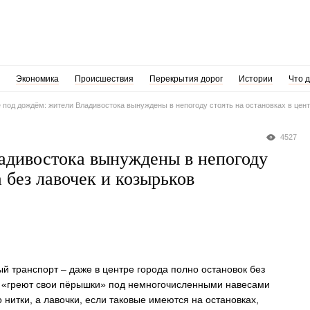
Экономика
Происшествия
Перекрытия дорог
Истории
Что 
под дождём: жители Владивостока вынуждены в непогоду стоять на остановках в цент
4527
адивостока вынуждены в непогоду
а без лавочек и козырьков
й транспорт – даже в центре города полно остановок без
е «греют свои пёрышки» под немногочисленными навесами
нитки, а лавочки, если таковые имеются на остановках,