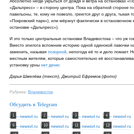
Абсолютно негде укрыться от дождя и ветра на остановках «П
«Дальпресс» – в сторону центра. Пока на обратной стороне г
павильоны, те, кому не повезло, греются друг о друга, тыкая 
«Покровский парк»), или мёрзнут фактически в остановочном ка
остановке «Дальпресс»).
И это только центральные остановки Владивостока – что уж г
Вместо эпилога вспомним историю одной одинокой лавочки н
заменить, называя
позорной
, непогода её то и дело ломает. 
местным жителям, которые самостоятельно её восстанавливаю
установку урны
нет денег
.
Дарья Шмелёва (текст), Дмитрий Ефремов (фото)
Рубрика:
Владивосток
Обсудить в Telegram