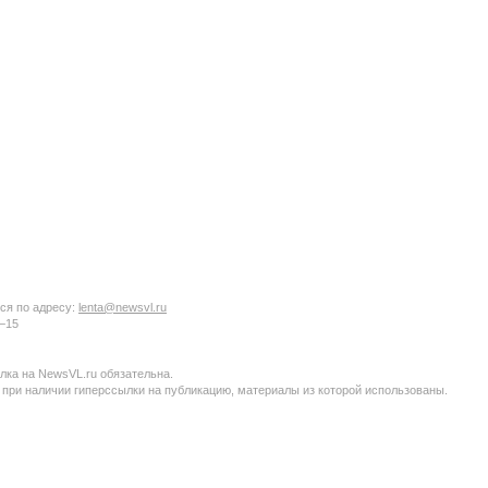
ся по адресу:
lenta@newsvl.ru
6−15
ка на NewsVL.ru обязательна.
 при наличии гиперссылки на публикацию, материалы из которой использованы.