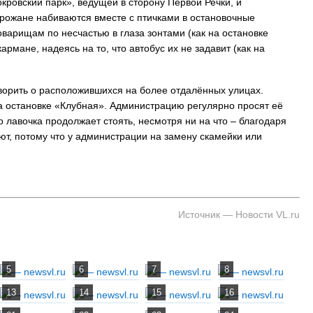
окровский парк», ведущей в сторону Первой Речки, и
орожане набиваются вместе с птичками в остановочные
товарищам по несчастью в глаза зонтами (как на остановке
рмане, надеясь на то, что автобус их не задавит (как на
оворить о расположившихся на более отдалённых улицах.
а остановке «Клубная». Администрацию регулярно просят её
Но лавочка продолжает стоять, несмотря ни на что – благодаря
т, потому что у администрации на замену скамейки или
Источник — Новости VL.ru