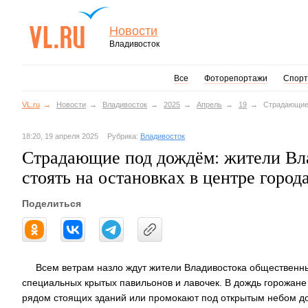
Новости
Владивосток
Все
Фоторепортажи
Спорт
VL.ru
Новости
Владивосток
2025
Апрель
19
Страдающие 
18:20, 19 апреля 2025
Рубрика:
Владивосток
Страдающие под дождём: жители Вл
стоять на остановках в центре город
Поделиться
Всем ветрам назло ждут жители Владивостока общественны
специальных крытых павильонов и лавочек. В дождь горожан
рядом стоящих зданий или промокают под открытым небом до 