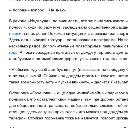
– Хороший вопрос… Не знаю.
В районе «Изумруда», по видимости, всё же пытались как-то 
полосу и, судя по разметке, закладывали существенное расш
нашли
на них денег. Похожая ситуация и с главным транспор
Здесь есть широкий тротуар – остановочная платформа. Но в
несколько рядов. Дополнительные платформы и павильоны от
года
. А пока приходится прятаться от дождя у торгового цент
автобусами и автомобилями дороги, укрываясь от капель и ветр
«Я обычно жду свой автобус вот тут (показывает на середин
и летом, и зимой. Сейчас под дождём стоять не хочется, поэто
такая возможность есть – пускай впихнут», – делится Лиза, за
Остановка «Суханова» – ещё одна из любимейших парковок ав
понимают, что оставляют свои машины там, где должен остан
для общественного транспорта, действительно сложно – об э
стоящая здесь девушка призналась, что мокнет под дождём уже 
телефон. Стойкая горожанка тоже не жалуется, говорит, дожд