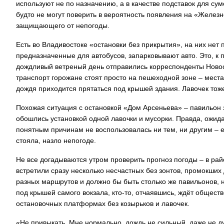
используют не по назначению, а в качестве подставок для су
будто не могут поверить в вероятность появления на «Желе
защищающего от непогоды.
Есть во Владивостоке «остановки без прикрытия», на них нет
предназначенные для автобусов, запарковывают авто. Это, к
дождливый ветреный день отправились корреспонденты Ново
транспорт горожане стоят просто на пешеходной зоне – места 
дождя приходится прятаться под крышей здания. Лавочек тож
Похожая ситуация с остановкой «Дом Арсеньева» – павильон 
обошлись установкой одной лавочки и мусорки. Правда, ож
понятным причинам не воспользовалась ни тем, ни другим – ей
стояла, назло непогоде.
Не все догадываются утром проверить прогноз погоды – в ра
встретили сразу несколько несчастных без зонтов, промокших 
разных маршрутов и должно бы быть столько же павильонов, 
под крышей самого вокзала, кто-то, отчаявшись, ждёт общест
остановочных платформах без козырьков и лавочек.
«Не привыкать. Мне нормально, дождь не сильный, даже не ду