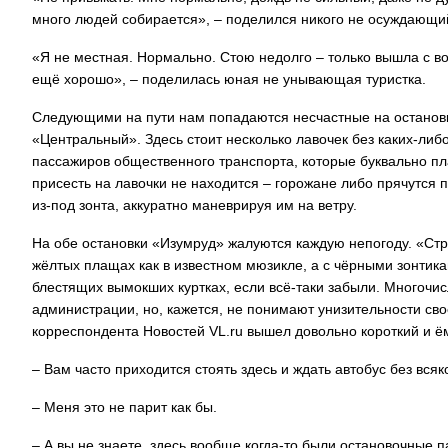
много людей собирается», – поделился никого не осуждающи
«Я не местная. Нормально. Стою недолго – только вышла с вок
ещё хорошо», – поделилась юная не унывающая туристка.
Следующими на пути нам попадаются несчастные на останов
«Центральный». Здесь стоит несколько лавочек без каких-либ
пассажиров общественного транспорта, которые буквально п
присесть на лавочки не находится – горожане либо прячутся 
из-под зонта, аккуратно маневрируя им на ветру.
На обе остановки «Изумруд» жалуются каждую непогоду. «Ст
жёлтых плащах как в известном мюзикле, а с чёрными зонтикам
блестящих вымокших куртках, если всё-таки забыли. Многочи
администрации, но, кажется, не понимают унизительности с
корреспондента Новостей VL.ru вышел довольно короткий и ё
– Вам часто приходится стоять здесь и ждать автобус без вся
– Меня это не парит как бы.
– А вы не знаете, здесь вообще когда-то были остановочные 