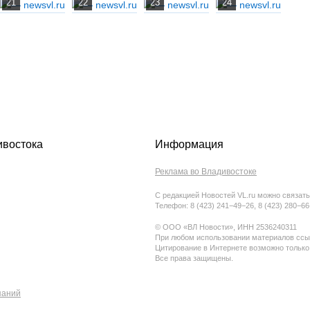
ивостока
Информация
Реклама во Владивостоке
С редакцией Новостей VL.ru можно связать
Телефон: 8 (423) 241−49−26, 8 (423) 280−6
© ООО «ВЛ Новости», ИНН 2536240311
При любом использовании материалов ссыл
Цитирование в Интернете возможно только
Все права защищены.
паний