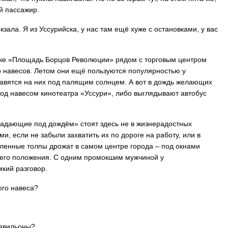
й пассажир.
зала. Я из Уссурийска, у нас там ещё хуже с остановками, у вас
ке «Площадь Борцов Революции» рядом с торговым центром
о навесов. Летом они ещё пользуются популярностью у
лавятся на них под палящим солнцем. А вот в дождь желающих
под навесом кинотеатра «Уссури», либо выглядывают автобус
радающие под дождём» стоят здесь не в жизнерадостных
и, если не забыли захватить их по дороге на работу, или в
сленные толпы дрожат в самом центре города – под окнами
воего положения. С одним промокшим мужчиной у
мкий разговор.
кого навеса?
павильоны?