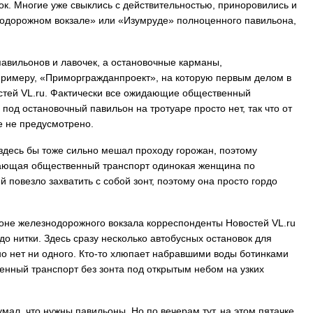
мок. Многие уже свыклись с действительностью, приноровились и
знодорожном вокзале» или «Изумруде» полноценного павильона,
 павильонов и лавочек, а остановочные карманы,
 примеру, «Приморгражданпроект», на которую первым делом в
стей VL.ru. Фактически все ожидающие общественный
под остановочный павильон на тротуаре просто нет, так что от
е не предусмотрено.
здесь бы тоже сильно мешал проходу горожан, поэтому
идающая общественный транспорт одинокая женщина по
 повезло захватить с собой зонт, поэтому она просто гордо
йоне железнодорожного вокзала корреспонденты Новостей VL.ru
до нитки. Здесь сразу несколько автобусных остановок для
но нет ни одного. Кто-то хлюпает набравшими воды ботинками
венный транспорт без зонта под открытым небом на узких
мал, что нужны павильоны. Но по вечерам тут, на этом пятачке,