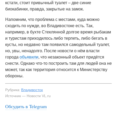
кстати, стоит привычный туалет – две синие
биокабинки, правда, закрытые на замок.
Напомним, что проблема с местами, куда можно
сходить по нужде, во Владивостоке есть. Так,
например, в бухте Стеклянной долгое время рыбакам
и туристам приходилось либо терпеть, либо бегать в
кусты, но недавно там появился самодельный туалет,
но, увы, ненадолго. После новости о нём власти
города
объявили
, что незаконный объект придётся
снести. Однако что-то построить там для людей она не
может, так как территория относится к Министерству
обороны.
Рубрика:
Владивосток
Источник — Новости VL.ru
#3
Рядом с туалетом стоит ёмкость с непонятной
Обсудить в Telegram
жидкостью — NewsVL.ru