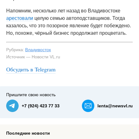
Напомним, несколько лет назад во Владивостоке
арестовали
целую семью автоподставщиков. Тогда
казалось, что это позорное явление будет побеждено.
Но, похоже, чёрный бизнес продолжает процветать.
Рубрика:
Владивосток
Источник — Новости VL.ru
#3
СМИ пишут, что этот автомобиль постоянно
Обсудить в Telegram
«попадает» в аварии — NewsVL.ru
Пришлите свою новость
+7 (924) 423 77 33
lenta@newsvl.ru
Последние новости