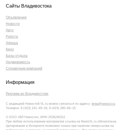
Сайты Владивостока
Объявления
Новости
Авто
Работа
Афиша
Кино
Базы отдыха
Недвижимость
Справочник компаний
Информация
Реклама во Владивостоке
С редакцией Новостей VL.ru можно связаться по адресу:
lenta@newsvl.ru
Телефон: 8 (423) 241−49−26, 8 (423) 280−66−15
© ООО «ВЛ Новости», ИНН 2536240311
При любом использовании материалов ссылка на NewsVL.ru обязательна.
Цитирование в Интернете возможно только при наличии гиперссылки на
публикацию, материалы из которой использованы. Все права защищены.