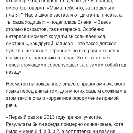
«Я четыре года подряд это делаю. Дети, правда,
смеются, говорят: «Мама, тебе что, за это деньги
платят? Нас в школе заставляют диктанты писать, а
ты сама ходишь!» – поделилась Елена. – Здесь
столько возрастов, так интересно. Особенно
интересен момент, когда ты высовываешься,
смотришь, как другой написал – это такое детское
чувство, школьное, странное, но всё равно хочется
посмотреть, насколько ты прав. Хотя ты же не с
присутствующими соревнуешься, а с самим собой год
назад».
Несмотря на показанное видео с правилами русского
языка перед диктантом, для многих самым сложным в
этом тексте стало корректное оформление прямой
речи.
«Первый раз я в 2013 году принял участие.
Результаты были всегда примерно одинаковые, хотя
было у меня и 4, и 3, и 2, а вот пятёрки ни разу не