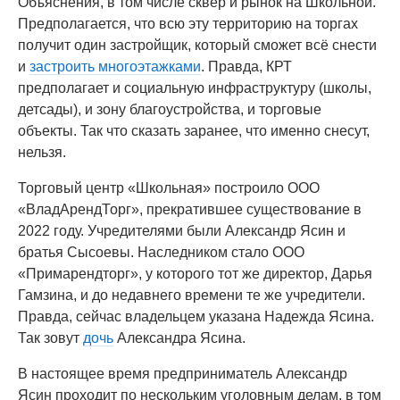
Объяснения, в том числе сквер и рынок на Школьной.
Предполагается, что всю эту территорию на торгах
получит один застройщик, который сможет всё снести
и
застроить многоэтажками
. Правда, КРТ
предполагает и социальную инфраструктуру (школы,
детсады), и зону благоустройства, и торговые
объекты. Так что сказать заранее, что именно снесут,
нельзя.
Торговый центр «Школьная» построило ООО
«ВладАрендТорг», прекратившее существование в
2022 году. Учредителями были Александр Ясин и
братья Сысоевы. Наследником стало ООО
«Примарендторг», у которого тот же директор, Дарья
Гамзина, и до недавнего времени те же учредители.
Правда, сейчас владельцем указана Надежда Ясина.
Так зовут
дочь
Александра Ясина.
В настоящее время предприниматель Александр
Ясин проходит по нескольким уголовным делам, в том