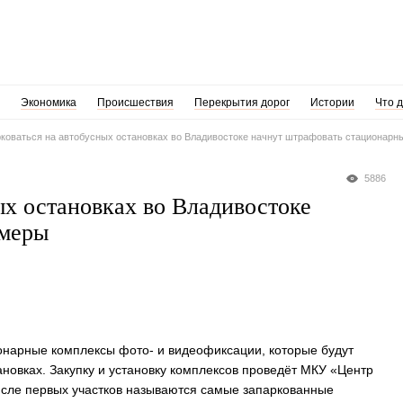
Экономика
Происшествия
Перекрытия дорог
Истории
Что 
коваться на автобусных остановках во Владивостоке начнут штрафовать стационарн
5886
ых остановках во Владивостоке
амеры
ионарные комплексы фото- и видеофиксации, которые будут
новках. Закупку и установку комплексов проведёт МКУ «Центр
исле первых участков называются самые запаркованные