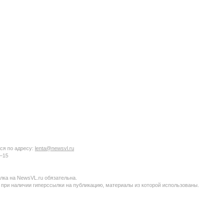
ся по адресу:
lenta@newsvl.ru
6−15
ка на NewsVL.ru обязательна.
 при наличии гиперссылки на публикацию, материалы из которой использованы.