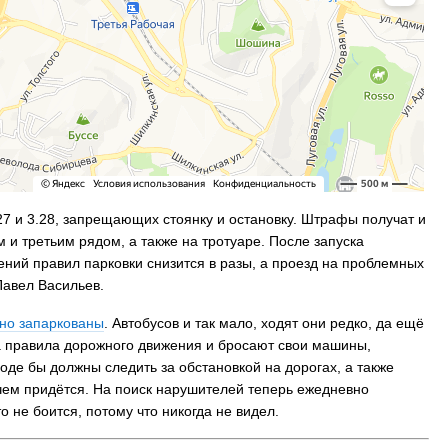
 Владивостока снова подорожало
Семья с ребёнком заблудилас
т от 26 копеек до 17 рублей
бухты Спокойной — напомина
подготовиться к походу, и что
заблудился
7 и 3.28, запрещающих стоянку и остановку. Штрафы получат и
 и третьим рядом, а также на тротуаре. После запуска
ний правил парковки снизится в разы, а проезд на проблемных
авел Васильев.
но запаркованы
. Автобусов и так мало, ходят они редко, да ещё
а правила дорожного движения и бросают свои машины,
оде бы должны следить за обстановкой на дорогах, а также
чем придётся. На поиск нарушителей теперь ежедневно
о не боится, потому что никогда не видел.