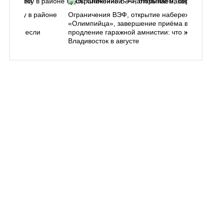
ь в лесу в районе
Ограничения ВЭФ, открытие набережной у
ем, как
«Олимпийца», завершение приёма в вузы,
 делать, если
продление гаражной амнистии: что ждёт
Владивосток в августе