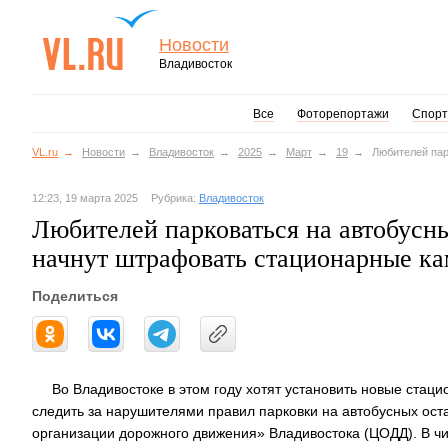
Новости
Владивосток
Все
Фоторепортажи
Спорт
VL.ru
Новости
Владивосток
2025
Март
19
Любителей пар
12:23, 19 марта 2025
Рубрика:
Владивосток
Любителей парковаться на автобусн
начнут штрафовать стационарные к
Поделиться
Во Владивостоке в этом году хотят установить новые стац
следить за нарушителями правил парковки на автобусных оста
организации дорожного движения» Владивостока (ЦОДД). В ч