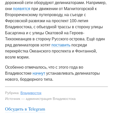
дорожной сети оборудуют делиниаторами. Например,
они
появятся
при движении от Магнитогорской к
Второреченскому путепроводу, на съезде с
Фирсовской развязки на проспект 100-летия
Владивостока, с объездной трассы в сторону улицы
Басаргина и с улицы Окатовой на Героев-
Тихоокеанцев в сторону Русского острова. Ещё один
ряд делиниаторов хотят
поставить
посреди
перекрёстка Океанского проспекта и Фонтанной,
возле мэрии.
Особенно отмечалось, что с этого года во
Владивостоке
начнут
устанавливать делиниаторы
нового, бордюрного типа.
Рубрика:
Владивосток
Источник — администрация Владивостока
Обсудить в Telegram
#1