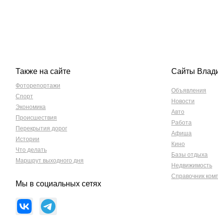
Также на сайте
Сайты Влад
Фоторепортажи
Объявления
Спорт
Новости
Экономика
Авто
Происшествия
Работа
Перекрытия дорог
Афиша
Истории
Кино
Что делать
Базы отдыха
Маршрут выходного дня
Недвижимость
Справочник ком
Мы в социальных сетях