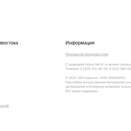
ивостока
Информация
Реклама во Владивостоке
С редакцией Новостей VL.ru можно связать
Телефон: 8 (423) 241−49−26, 8 (423) 280−6
© ООО «ВЛ Новости», ИНН 2536240311
При любом использовании материалов ссыл
Цитирование в Интернете возможно только
Все права защищены.
паний