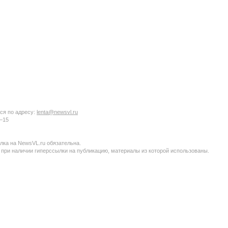
ся по адресу:
lenta@newsvl.ru
6−15
ка на NewsVL.ru обязательна.
 при наличии гиперссылки на публикацию, материалы из которой использованы.