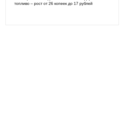
топливо – рост от 26 копеек до 17 рублей
бухты С
подготов
заблуди