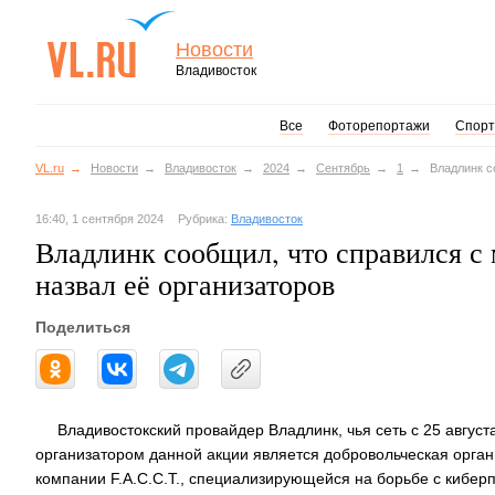
Новости
Владивосток
Все
Фоторепортажи
Спорт
VL.ru
Новости
Владивосток
2024
Сентябрь
1
Владлинк с
16:40, 1 сентября 2024
Рубрика:
Владивосток
Владлинк сообщил, что справился с
назвал её организаторов
Поделиться
Владивостокский провайдер Владлинк, чья сеть с 25 авгус
организатором данной акции является добровольческая органи
компании F.A.C.C.T., специализирующейся на борьбе с кибер