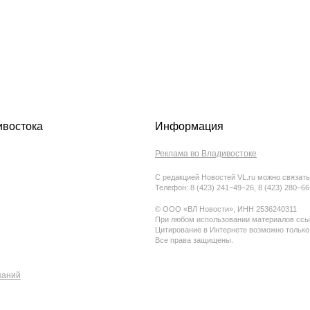
ивостока
Информация
Реклама во Владивостоке
С редакцией Новостей VL.ru можно связать
Телефон: 8 (423) 241−49−26, 8 (423) 280−6
© ООО «ВЛ Новости», ИНН 2536240311
При любом использовании материалов ссыл
Цитирование в Интернете возможно только
Все права защищены.
паний