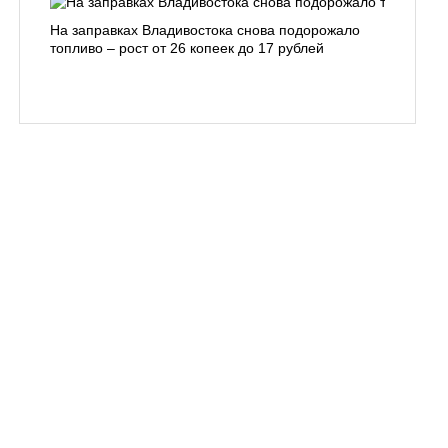
На заправках Владивостока снова подорожало
Семья с 
топливо – рост от 26 копеек до 17 рублей
бухты С
подготов
заблуди