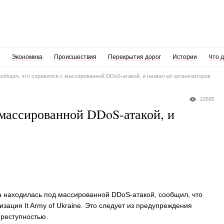
Экономика
Происшествия
Перекрытия дорог
Истории
Что 
ообщил, что справился с массированной DDoS-атакой, и назвал её организаторов
10585
 массированной DDoS-атакой, и
та находилась под массированной DDoS-атакой, сообщил, что
зация It Army of Ukraine. Это следует из предупреждения
преступностью.