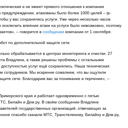
олитическая и не имеет прямого отношения к компании
в предупреждении, атакованы было более 1000 целей – ip-
обы у вас сохранялись услуги. Уже через несколько часов
ю исключить влияние атаки на услуги было невозможно, поэтому
кетов», – говорится в
сообщении
компании от 1 сентября.
бот по дополнительной защите сети.
льно обрабатывается в центрах мониторинга и очистки. 27
ета Владлинк, а также решены проблемы с остальными
 доступностью услуг ещё сохранялись. Наша техническая
м сотрудников. Мы искренне сожалеем, что вы ощутили
ащите сети. Благодарим вас за понимание и терпение», –
Приморского края и работает одновременно с пятью
ТС, Билайн и Дом.ру. В своём сообщении Владлинк
тавителей государственных организаций, отвечающих за
енное спасибо сказали МТС, Транстелекому, Билайну и Дом.ру,