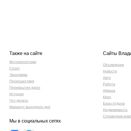
Также на сайте
Сайты Влад
Фоторепортажи
Объявления
Спорт
Новости
Экономика
Авто
Происшествия
Работа
Перекрытия дорог
Афиша
Истории
Кино
Что делать
Базы отдыха
Маршрут выходного дня
Недвижимость
Справочник ком
Мы в социальных сетях