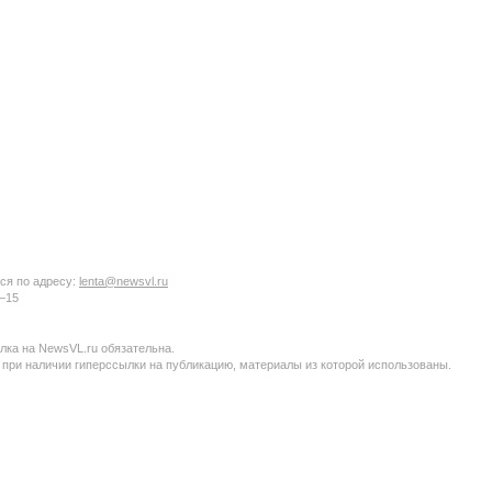
ся по адресу:
lenta@newsvl.ru
6−15
ка на NewsVL.ru обязательна.
 при наличии гиперссылки на публикацию, материалы из которой использованы.