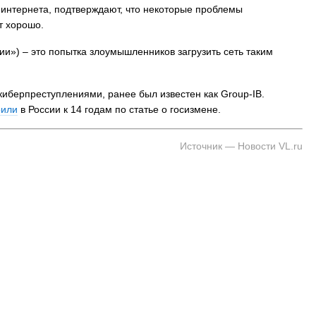
 интернета, подтверждают, что некоторые проблемы
т хорошо.
нии») – это попытка злоумышленников загрузить сеть таким
 киберпреступлениями, ранее был известен как Group-IB.
рили
в России к 14 годам по статье о госизмене.
Источник — Новости VL.ru