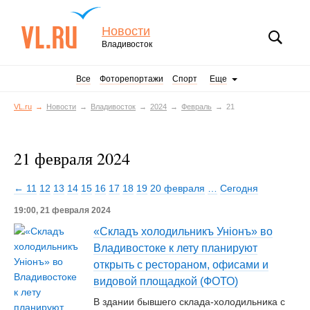
Новости
Владивосток
Все
Фоторепортажи
Спорт
Еще
VL.ru
Новости
Владивосток
2024
Февраль
21
21 февраля 2024
← 11
12
13
14
15
16
17
18
19
20 февраля
…
Сегодня
19:00, 21 февраля 2024
«Складъ холодильникъ Унiонъ» во
Владивостоке к лету планируют
открыть с рестораном, офисами и
видовой площадкой (ФОТО)
В здании бывшего склада-холодильника с