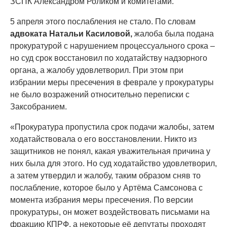
ЗСПК Александром Роликом и комитетами.
5 апреля этого послабления не стало. По словам
адвоката Натальи Касиловой,
жалоба была подана
прокуратурой с нарушением процессуального срока –
но суд срок восстановил по ходатайству надзорного
органа, а жалобу удовлетворил. При этом при
избрании меры пресечения в феврале у прокуратуры
не было возражений относительно переписки с
Заксобранием.
«Прокуратура пропустила срок подачи жалобы, затем
ходатайствовала о его восстановлении. Никто из
защитников не понял, какая уважительная причина у
них была для этого. Но суд ходатайство удовлетворил,
а затем утвердил и жалобу, таким образом сняв то
послабление, которое было у Артёма Самсонова с
момента избрания меры пресечения. По версии
прокуратуры, он может воздействовать письмами на
фракцию КПРФ, а некоторые её депутаты проходят