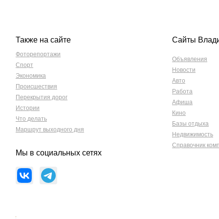
Также на сайте
Сайты Влад
Фоторепортажи
Объявления
Спорт
Новости
Экономика
Авто
Происшествия
Работа
Перекрытия дорог
Афиша
Истории
Кино
Что делать
Базы отдыха
Маршрут выходного дня
Недвижимость
Справочник ком
Мы в социальных сетях