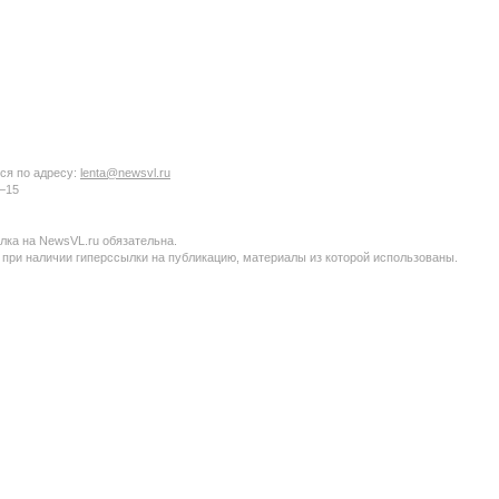
ся по адресу:
lenta@newsvl.ru
6−15
ка на NewsVL.ru обязательна.
 при наличии гиперссылки на публикацию, материалы из которой использованы.