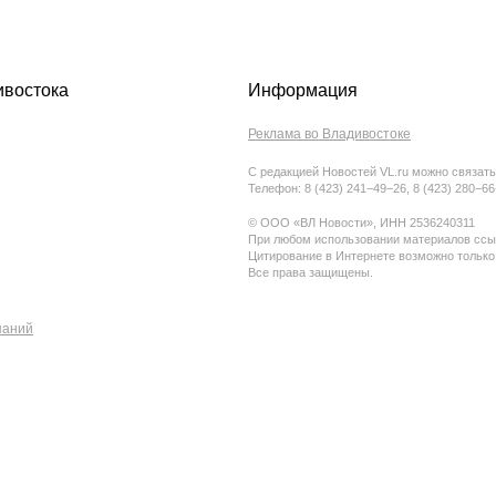
ивостока
Информация
Реклама во Владивостоке
С редакцией Новостей VL.ru можно связать
Телефон: 8 (423) 241−49−26, 8 (423) 280−6
© ООО «ВЛ Новости», ИНН 2536240311
При любом использовании материалов ссыл
Цитирование в Интернете возможно только
Все права защищены.
паний