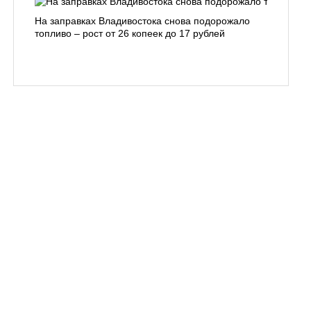
На заправках Владивостока снова подорожало
Семья с 
топливо – рост от 26 копеек до 17 рублей
бухты С
подготов
заблуди