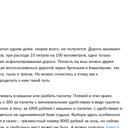
атно одним днём, скорее всего, не получится. Дорога занимает
ов, при расходе 10 литров на 100 километров, одно только
шая асфальтированная дорога. Попасть на мыс можно двумя
чше воспользоваться дорогой через Арсеньев и Кавалерово, так
но, пыль и тряска. Но можно отнестись к этому как к
роделать к ним такой путь.
евать в машине или разбить палатку. Пляжей в этих краях
у и 300 за палатку с минимальными удобствами в виде туалета,
инг в лесу, за 1800 рублей с машины и палатки, с удобствами и
виться на одноимённой базе отдыха. Выбора здесь особенного
 в сезон – трёхместный номер 9000 рублей за ночь, но сейчас
мум, и свободных мест может не быть. А можно поискать
дома в