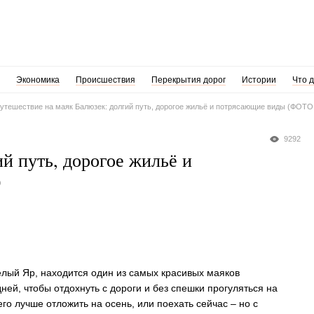
Экономика
Происшествия
Перекрытия дорог
Истории
Что 
утешествие на маяк Балюзек: долгий путь, дорогое жильё и потрясающие виды (ФОТ
9292
й путь, дорогое жильё и
)
ёлый Яр, находится один из самых красивых маяков
ней, чтобы отдохнуть с дороги и без спешки прогуляться на
о лучше отложить на осень, или поехать сейчас – но с