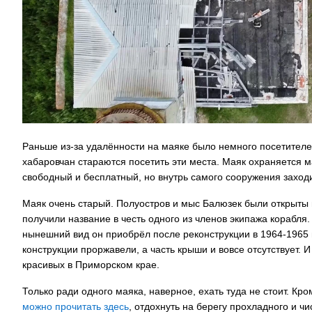
Раньше из-за удалённости на маяке было немного посетителе
хабаровчан стараются посетить эти места. Маяк охраняется м
свободный и бесплатный, но внутрь самого сооружения заходи
Маяк очень старый. Полуостров и мыс Балюзек были открыты в
получили название в честь одного из членов экипажа корабля.
нынешний вид он приобрёл после реконструкции в 1964-1965 
конструкции проржавели, а часть крыши и вовсе отсутствует. 
красивых в Приморском крае.
Только ради одного маяка, наверное, ехать туда не стоит. К
можно прочитать здесь
, отдохнуть на берегу прохладного и ч