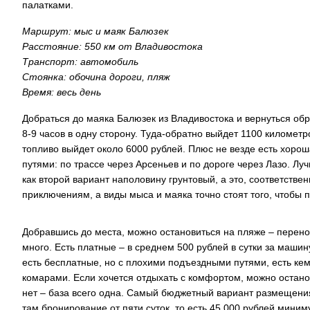
палатками.
Маршрут: мыс и маяк Балюзек
Расстояние: 550 км от Владивостока
Транспорт: автомобиль
Стоянка: обочина дороги, пляж
Время: весь день
Добраться до маяка Балюзек из Владивостока и вернуться обр
8-9 часов в одну сторону. Туда-обратно выйдет 1100 километр
топливо выйдет около 6000 рублей. Плюс не везде есть хоро
путями: по трассе через Арсеньев и по дороге через Лазо. Лу
как второй вариант наполовину грунтовый, а это, соответствен
приключениям, а виды мыса и маяка точно стоят того, чтобы п
Добравшись до места, можно остановиться на пляже – переноч
много. Есть платные – в среднем 500 рублей в сутки за машин
есть бесплатные, но с плохими подъездными путями, есть кемп
комарами. Если хочется отдыхать с комфортом, можно остано
нет – база всего одна. Самый бюджетный вариант размещения
там бронирование от пяти суток, то есть 45 000 рублей мини