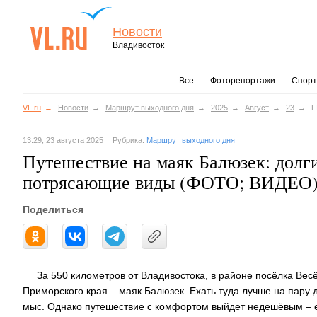
Новости
Владивосток
Все
Фоторепортажи
Спорт
VL.ru
Новости
Маршрут выходного дня
2025
Август
23
П
13:29, 23 августа 2025
Рубрика:
Маршрут выходного дня
Путешествие на маяк Балюзек: долги
потрясающие виды (ФОТО; ВИДЕО
Поделиться
За 550 километров от Владивостока, в районе посёлка Вес
Приморского края – маяк Балюзек. Ехать туда лучше на пару д
мыс. Однако путешествие с комфортом выйдет недешёвым – ег