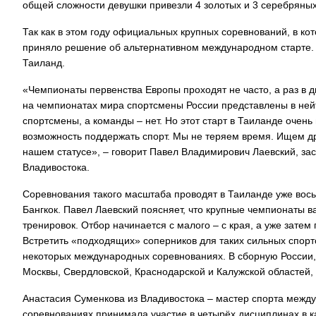
общей сложности девушки привезли 4 золотых и 3 серебряны
Так как в этом году официальных крупных соревнований, в ко
приняло решение об альтернативном международном старте.
Таиланд.
«Чемпионаты первенства Европы проходят не часто, а раз в д
на чемпионатах мира спортсмены России представлены в нейт
спортсмены, а команды – нет. Но этот старт в Таиланде очень
возможность поддержать спорт. Мы не теряем время. Ищем дру
нашем статусе», – говорит Павел Владимирович Лаевский, за
Владивостока.
Соревнования такого масштаба проводят в Таиланде уже вось
Бангкок. Павел Лаевский поясняет, что крупные чемпионаты в
тренировок. Отбор начинается с малого – с края, а уже затем
Встретить «подходящих» соперников для таких сильных спор
некоторых международных соревнованиях. В сборную России,
Москвы, Свердловской, Краснодарской и Калужской областей, 
Анастасия Суменкова из Владивостока – мастер спорта между
соревнованиях принимала участие в четырёх дисциплинах в к