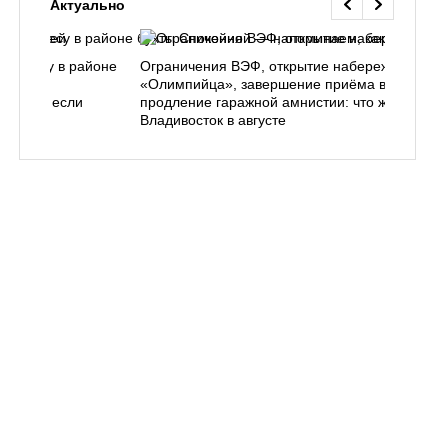
Актуально
ь в лесу в районе
Ограничения ВЭФ, открытие набережной у
ем, как
«Олимпийца», завершение приёма в вузы,
 делать, если
продление гаражной амнистии: что ждёт
Владивосток в августе