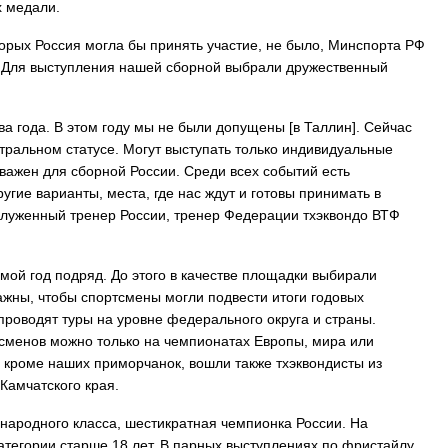
х медали.
торых Россия могла бы принять участие, не было, Минспорта РФ
 Для выступления нашей сборной выбрали дружественный
ва года. В этом году мы не были допущены [в Таллин]. Сейчас
ральном статусе. Могут выступать только индивидуальные
 важен для сборной России. Среди всех событий есть
гие варианты, места, где нас ждут и готовы принимать в
служенный тренер России, тренер Федерации тхэквондо ВТФ
мой год подряд. До этого в качестве площадки выбирали
ажны, чтобы спортсмены могли подвести итоги годовых
 проводят туры на уровне федерального округа и страны.
тсменов можно только на чемпионатах Европы, мира или
 кроме наших приморчанок, вошли также тхэквондисты из
Камчатского края.
народного класса, шестикратная чемпионка России. На
атегории старше 18 лет. В парных выступлениях по фристайлу