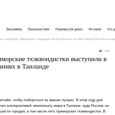
Экономика
Происшествия
Перекрытия дорог
Истории
Что 
м и серебром: приморские тхэквондистки выступили в составе сборной России на со
1492
иморские тхэквондистки выступили в
аниях в Таиланде
аттайе, чтобы побороться за звания лучших. В этом году для
тал альтернативой чемпионату мира в Таллине, куда Россию не
шести городов, в том числе пять приморских тхэквондисток. В