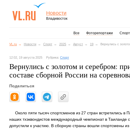
Новости
Владивосток
Все
Фоторепортажи
Спорт
VL.ru
Новости
Спорт
2025
Август
19
Вернулись с золото
12:02, 19 августа 2025
Рубрика:
Спорт
Вернулись с золотом и серебром: пр
составе сборной России на соревнов
Поделиться
Около пяти тысяч спортсменов из 27 стран встретились в П
наших тхэквондистов международный чемпионат в Таиланде с
допустили к участию. В сборную страны вошли спортсмены из 