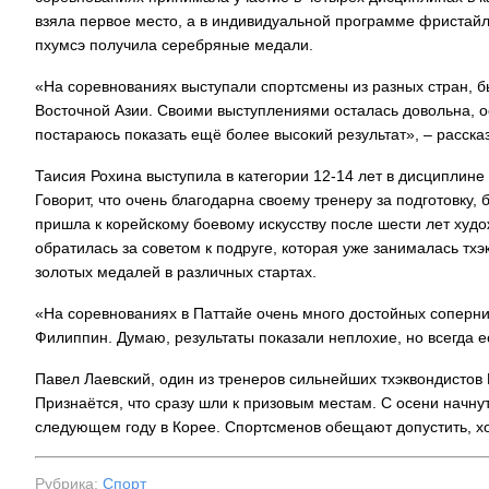
взяла первое место, а в индивидуальной программе фристай
пхумсэ получила серебряные медали.
На заправках
«На соревнованиях выступали спортсмены из разных стран, 
топливо – рос
Восточной Азии. Своими выступлениями осталась довольна, о
постараюсь показать ещё более высокий результат», – расска
Таисия Рохина выступила в категории 12-14 лет в дисциплине
Говорит, что очень благодарна своему тренеру за подготовку, 
пришла к корейскому боевому искусству после шести лет худо
обратилась за советом к подруге, которая уже занималась тхэ
золотых медалей в различных стартах.
«На соревнованиях в Паттайе очень много достойных соперни
Филиппин. Думаю, результаты показали неплохие, но всегда ес
Павел Лаевский, один из тренеров сильнейших тхэквондистов
Признаётся, что сразу шли к призовым местам. С осени начнут
следующем году в Корее. Спортсменов обещают допустить, хо
Рубрика:
Спорт