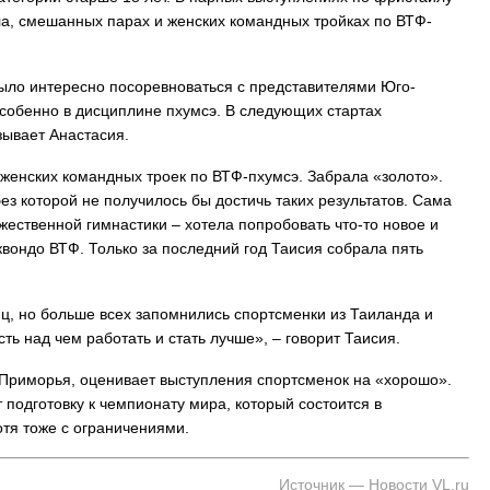
ла, смешанных парах и женских командных тройках по ВТФ-
 Владивостока снова подорожало
Семья с ребёнком заблудилас
было интересно посоревноваться с представителями Юго-
т от 26 копеек до 17 рублей
бухты Спокойной — напомина
собенно в дисциплине пхумсэ. В следующих стартах
подготовиться к походу, и что
заблудился
зывает Анастасия.
 женских командных троек по ВТФ-пхумсэ. Забрала «золото».
без которой не получилось бы достичь таких результатов. Сама
жественной гимнастики – хотела попробовать что-то новое и
квондо ВТФ. Только за последний год Таисия собрала пять
ц, но больше всех запомнились спортсменки из Таиланда и
ть над чем работать и стать лучше», – говорит Таисия.
 Приморья, оценивает выступления спортсменок на «хорошо».
 подготовку к чемпионату мира, который состоится в
тя тоже с ограничениями.
Источник — Новости VL.ru