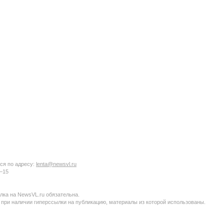
ся по адресу:
lenta@newsvl.ru
6−15
ка на NewsVL.ru обязательна.
 при наличии гиперссылки на публикацию, материалы из которой использованы.