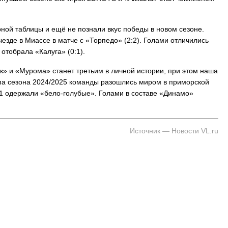
ной таблицы и ещё не познали вкус победы в новом сезоне.
ыезде в Миассе в матче с «Торпедо» (2:2). Голами отличились
 отобрала «Калуга» (0:1).
На заправках Владивостока снова п
топливо – рост от 26 копеек до 17 р
» и «Мурома» станет третьим в личной истории, при этом наша
тапа сезона 2024/2025 команды разошлись миром в приморской
2:1 одержали «бело-голубые». Голами в составе «Динамо»
Источник — Новости VL.ru