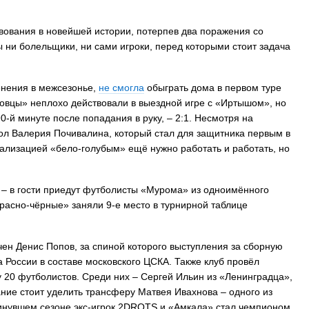
вования в новейшей истории, потерпев два поражения со
ы ни болельщики, ни сами игроки, перед которыми стоит задача
нения в межсезонье,
не смогла
обыграть дома в первом туре
мовцы» неплохо действовали в выездной игре с «Иртышом», но
-й минуте после попадания в руку, – 2:1. Несмотря на
гол Валерия Почивалина, который стал для защитника первым в
еализацией «бело-голубым» ещё нужно работать и работать, но
в – в гости приедут футболисты «Мурома» из одноимённого
красно-чёрные» заняли 9-е место в турнирной таблице
н Денис Попов, за спиной которого выступления за сборную
 России в составе московского ЦСКА. Также клуб провёл
 20 футболистов. Среди них – Сергей Ильин из «Ленинградца»,
ние стоит уделить трансферу Матвея Ивахнова – одного из
инувшем сезоне экс-игрок 2DROTS и «Амкала» стал чемпионом