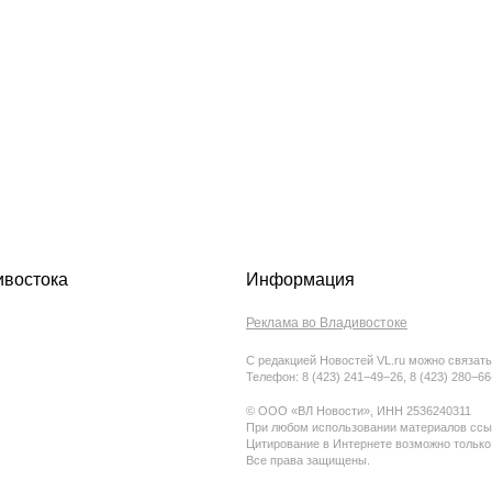
ивостока
Информация
Реклама во Владивостоке
С редакцией Новостей VL.ru можно связать
Телефон: 8 (423) 241−49−26, 8 (423) 280−6
© ООО «ВЛ Новости», ИНН 2536240311
При любом использовании материалов ссыл
Цитирование в Интернете возможно только
Все права защищены.