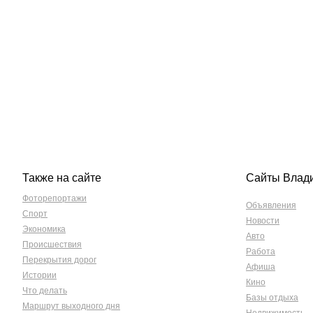
Также на сайте
Сайты Влад
Фоторепортажи
Объявления
Спорт
Новости
Экономика
Авто
Происшествия
Работа
Перекрытия дорог
Афиша
Истории
Кино
Что делать
Базы отдыха
Маршрут выходного дня