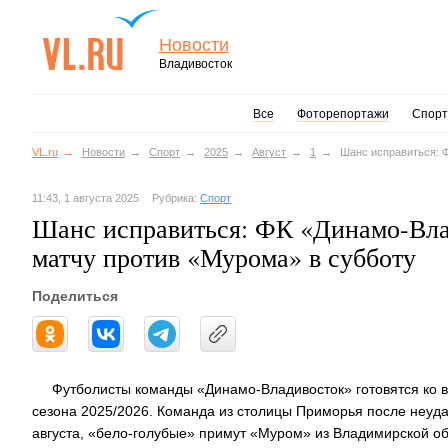
Новости
Владивосток
Все
Фоторепортажи
Спорт
VL.ru
Новости
Спорт
2025
Август
1
Шанс исправиться: 
11:43, 1 августа 2025
Рубрика:
Спорт
Шанс исправиться: ФК «Динамо-Вла
матчу против «Мурома» в субботу
Поделиться
Футболисты команды «Динамо-Владивосток» готовятся ко 
сезона 2025/2026. Команда из столицы Приморья после неудач
августа, «бело-голубые» примут «Муром» из Владимирской обл