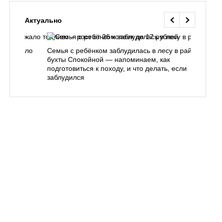
Актуально
одорожало
Семья с ребёнком заблудилась в лесу в районе
О
ублей
бухты Спокойной — напоминаем, как
«
подготовиться к походу, и что делать, если
п
заблудился
Вл