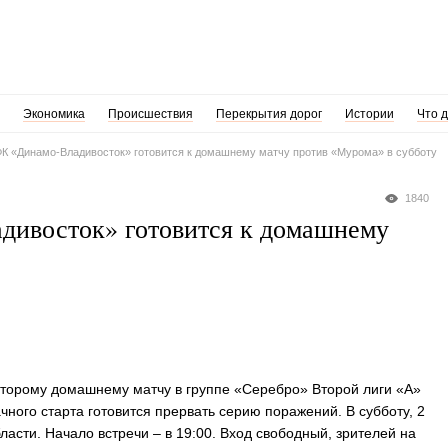
Экономика
Происшествия
Перекрытия дорог
Истории
Что 
ФК «Динамо-Владивосток» готовится к домашнему матчу против «Мурома» в субботу
1840
дивосток» готовится к домашнему
второму домашнему матчу в группе «Серебро» Второй лиги «А»
ного старта готовится прервать серию поражений. В субботу, 2
асти. Начало встречи – в 19:00. Вход свободный, зрителей на