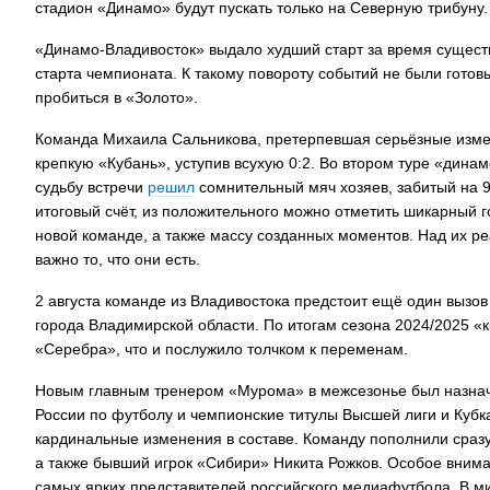
стадион «Динамо» будут пускать только на Северную трибуну.
«Динамо-Владивосток» выдало худший старт за время сущест
старта чемпионата. К такому повороту событий не были готов
пробиться в «Золото».
Команда Михаила Сальникова, претерпевшая серьёзные изме
крепкую «Кубань», уступив всухую 0:2. Во втором туре «дина
судьбу встречи
решил
сомнительный мяч хозяев, забитый на 90
итоговый счёт, из положительного можно отметить шикарный 
новой команде, а также массу созданных моментов. Над их р
важно то, что они есть.
2 августа команде из Владивостока предстоит ещё один вызо
города Владимирской области. По итогам сезона 2024/2025 «
«Серебра», что и послужило толчком к переменам.
Новым главным тренером «Мурома» в межсезонье был назначе
России по футболу и чемпионские титулы Высшей лиги и Кубка
кардинальные изменения в составе. Команду пополнили сразу
а также бывший игрок «Сибири» Никита Рожков. Особое внима
самых ярких представителей российского медиафутбола. В м