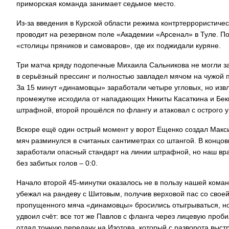
приморская команда занимает седьмое место.
Из-за введения в Курской области режима контртеррористиче
проводит на резервном поле «Академии «Арсенал» в Туле. П
«столицы пряников и самоваров», где их поджидали куряне.
Три матча кряду подопечные Михаила Сальникова не могли з
в серьёзный прессинг и полностью завладел мячом на чужой п
За 15 минут «динамовцы» заработали четыре угловых, но извл
промежутке исходила от нападающих Никиты Касаткина и Бек
штрафной, второй прошёлся по флангу и атаковал с острого у
Вскоре ещё один острый момент у ворот Ещенко создал Макси
мяч разминулся в считаных сантиметрах со штангой. В концов
заработали опасный стандарт на линии штрафной, но наш вр
без забитых голов – 0:0.
Начало второй 45-минутки оказалось не в пользу нашей коман
убежал на рандеву с Шитовым, получив верховой пас со своей 
пропущенного мяча «динамовцы» бросились отыгрываться, но 
удвоил счёт: все тот же Павлов с фланга через лицевую про
отдал точную передачу на Изотова, который с разворота выстр