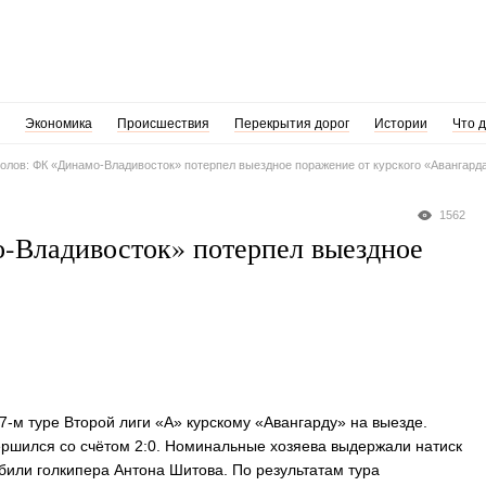
Экономика
Происшествия
Перекрытия дорог
Истории
Что 
голов: ФК «Динамо-Владивосток» потерпел выездное поражение от курского «Авангард
1562
о-Владивосток» потерпел выездное
7-м туре Второй лиги «А» курскому «Авангарду» на выезде.
ершился со счётом 2:0. Номинальные хозяева выдержали натиск
или голкипера Антона Шитова. По результатам тура