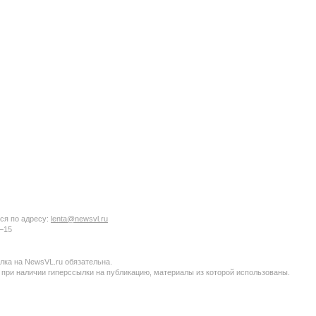
ся по адресу:
lenta@newsvl.ru
6−15
ка на NewsVL.ru обязательна.
 при наличии гиперссылки на публикацию, материалы из которой использованы.