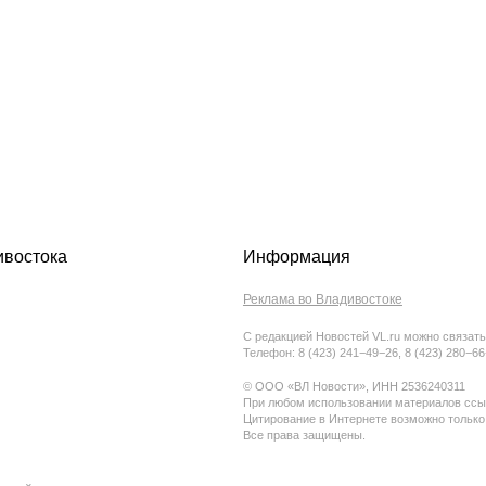
ивостока
Информация
Реклама во Владивостоке
С редакцией Новостей VL.ru можно связать
Телефон: 8 (423) 241−49−26, 8 (423) 280−6
© ООО «ВЛ Новости», ИНН 2536240311
При любом использовании материалов ссыл
Цитирование в Интернете возможно только
Все права защищены.