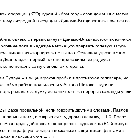
ской операции (КТО) курский «Авангард» свои домашние матчи
оэтому очередной выезд для «Динамо-Владивосток» начался со
абить, однако с первых минут «Динамо-Владивосток» включился
оловине поля в надежде наконец-то прервать голевую засуху.
ечь выгоды из «корнеров» не вышло. Основная угроза в этом
и Джанелидзе: первый плотно приложился из радиуса
гла, но попал в сетку с внешней стороны.
м Супрун – в гуще игроков пробил в противоход голкипера, но
ке тайма работа появилась и у Антона Шитова – куряне
атарь разгадал задумку исполнителя. На перерыв команды ушли
ды, даже провальной, если говорить другими словами. Павлов
половины поля, и открыл счёт ударом в девятку, – 1:0. После
«Авангард» действовал на встречных курсах и на 61-й минуте
бился в штрафную, обыграл нескольких защитников финтами и
елил в дальний угол, – 2:0.