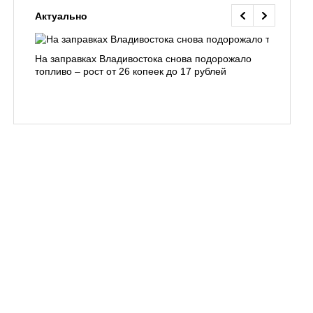
Актуально
На заправках Владивостока снова подорожало
Семья с 
топливо – рост от 26 копеек до 17 рублей
бухты С
подготов
заблуди