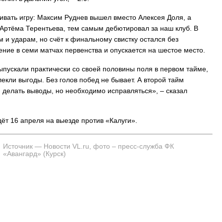
вать игру: Максим Руднев вышел вместо Алексея Доля, а
Артёма Терентьева, тем самым дебютировал за наш клуб. В
и ударам, но счёт к финальному свистку остался без
ение в семи матчах первенства и опускается на шестое место.
ыпускали практически со своей половины поля в первом тайме,
екли выгоды. Без голов побед не бывает. А второй тайм
 делать выводы, но необходимо исправляться», – сказал
ёт 16 апреля на выезде против «Калуги».
Источник — Новости VL.ru, фото – пресс-служба ФК
«Авангард» (Курск)