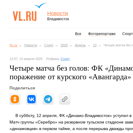
Новости
Владивосток
Все
Фоторепортажи
Спорт
VL.ru
Новости
Спорт
2025
Апрель
13
Четыре матча без 
12:07, 13 апреля 2025
Рубрика:
Спорт
Четыре матча без голов: ФК «Динам
поражение от курского «Авангарда»
Поделиться
В субботу, 12 апреля, ФК «Динамо-Владивосток» уступил в 
Матч группы «Серебро» на резервном тульском стадионе зав
«динамовцев» в первом тайме, а после перерыва дважды проб