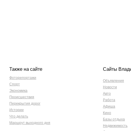
Также на сайте
Сайты Влад
Фоторепортажи
Объявления
Спорт
Новости
Экономика
Авто
Происшествия
Работа
Перекрытия дорог
Афиша
Истории
Кино
Что делать
Базы отдыха
Маршрут выходного дня
Недвижимость