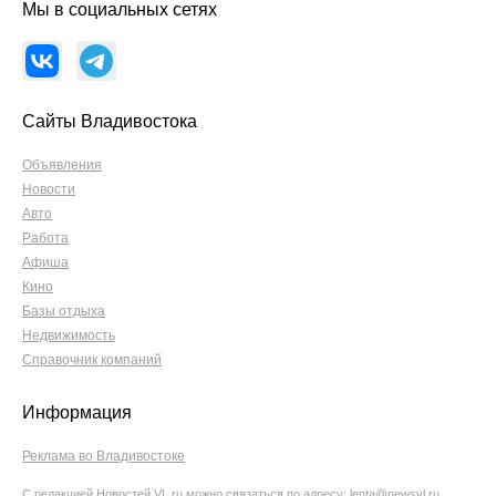
Мы в социальных сетях
Сайты Владивостока
Объявления
Новости
Авто
Работа
Афиша
Кино
Базы отдыха
Недвижимость
Справочник компаний
Информация
Реклама во Владивостоке
С редакцией Новостей VL.ru можно связаться по адресу:
lenta@newsvl.ru