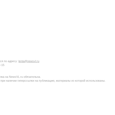
ся по адресу:
lenta@newsvl.ru
6−15
ка на NewsVL.ru обязательна.
 при наличии гиперссылки на публикацию, материалы из которой использованы.