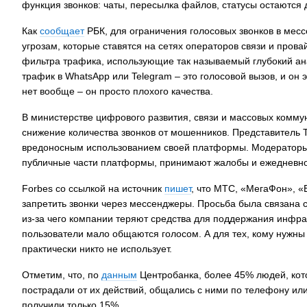
функция звонков: чаты, пересылка файлов, статусы остаются
Как
сообщает
РБК, для ограничения голосовых звонков в мес
угрозам, которые ставятся на сетях операторов связи и прова
фильтра трафика, использующие так называемый глубокий анал
трафик в WhatsApp или Telegram – это голосовой вызов, и он 
нет вообще – он просто плохого качества.
В министерстве цифрового развития, связи и массовых коммун
снижение количества звонков от мошенников. Представитель T
вредоносным использованием своей платформы. Модераторы
публичные части платформы, принимают жалобы и ежедневно
Forbes со ссылкой на источник
пишет
, что МТС, «МегаФон», «
запретить звонки через мессенджеры. Просьба была связана
из-за чего компании теряют средства для поддержания инфра
пользователи мало общаются голосом. А для тех, кому нужны 
практически никто не использует.
Отметим, что, по
данным
Центробанка, более 45% людей, кот
пострадали от их действий, общались с ними по телефону и
получили только 15%.