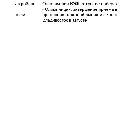
ь в лесу в районе
Ограничения ВЭФ, открытие набережной у
ем, как
«Олимпийца», завершение приёма в вузы,
 делать, если
продление гаражной амнистии: что ждёт
Владивосток в августе