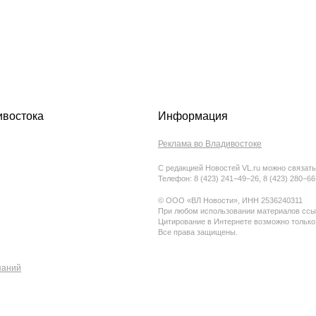
ивостока
Информация
Реклама во Владивостоке
С редакцией Новостей VL.ru можно связать
Телефон: 8 (423) 241−49−26, 8 (423) 280−6
© ООО «ВЛ Новости», ИНН 2536240311
При любом использовании материалов ссыл
Цитирование в Интернете возможно только
Все права защищены.
паний