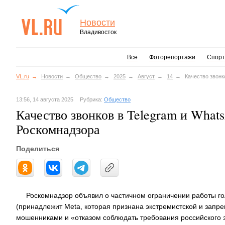
Новости
Владивосток
Все
Фоторепортажи
Спорт
VL.ru
Новости
Общество
2025
Август
14
Качество звонк
13:56, 14 августа 2025
Рубрика:
Общество
Качество звонков в Telegram и What
Роскомнадзора
Поделиться
Роскомнадзор объявил о частичном ограничении работы го
(принадлежит Meta, которая признана экстремистской и запр
мошенниками и «отказом соблюдать требования российского з