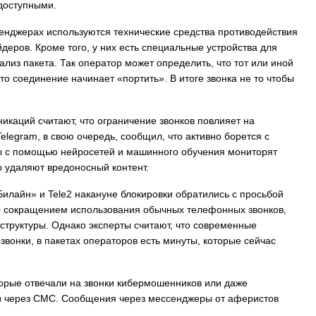
 доступными.
сенджерах используются технические средства противодействия
йдеров. Кроме того, у них есть специальные устройства для
из пакета. Так оператор может определить, что тот или иной
это соединение начинает «портить». В итоге звонка не то чтобы
икаций считают, что ограничение звонков повлияет на
elegram, в свою очередь, сообщил, что активно борется с
 с помощью нейросетей и машинного обучения мониторят
 удаляют вредоносный контент.
Билайн» и Tele2 накануне блокировки обратились с просьбой
 с сокращением использования обычных телефонных звонков,
структуры. Однако эксперты считают, что современные
звонки, в пакетах операторов есть минуты, которые сейчас
орые отвечали на звонки кибермошенников или даже
ли через СМС. Сообщения через мессенджеры от аферистов