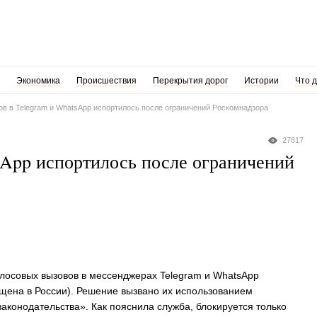
Экономика
Происшествия
Перекрытия дорог
Истории
Что 
ов в Telegram и WhatsApp испортилось после ограничений Роскомнадзора
27817
sApp испортилось после ограничений
лосовых вызовов в мессенджерах Telegram и WhatsApp
ещена в России). Решение вызвано их использованием
аконодательства». Как пояснила служба, блокируется только