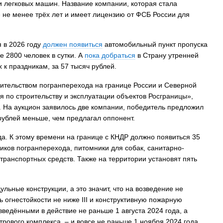
 легковых машин. Название компании, которая стала
е не менее трёх лет и имеет лицензию от ФСБ России для
 в 2026 году
должен появиться
автомобильный пункт пропуска
е 2800 человек в сутки. А
пока добраться
в Страну утренней
 к праздникам, за 57 тысяч рублей.
оительством погранперехода на границе России и Северной
 по строительству и эксплуатации объектов Росграницы»,
я. На аукцион заявилось две компании, победитель предложил
 рублей меньше, чем предлагал оппонент.
да. К этому времени на границе с КНДР должно появиться 35
иков погранперехода, питомники для собак, санитарно-
 транспортных средств. Также на территории установят пять
льные конструкции, а это значит, что на возведение не
 огнестойкости не ниже III и конструктивную пожарную
ведёнными в действие не раньше 1 августа 2024 года, а
рового комплекса, – и вовсе не раньше 1 ноября 2024 года.