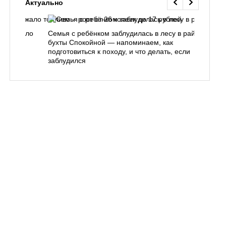
Актуально
одорожало
Семья с ребёнком заблудилась в лесу в районе
О
ублей
бухты Спокойной — напоминаем, как
«
подготовиться к походу, и что делать, если
п
заблудился
Вл