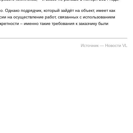
о. Однако подрядчик, который зайдёт на объект, имеет как
ии на осуществление работ, связанных с использованием
На заправках Владивостока снова п
кретности – именно такие требования к заказчику были
топливо – рост от 26 копеек до 17 р
Источник — Новости VL