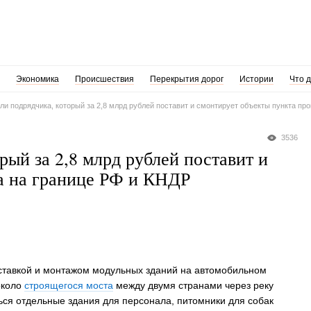
Экономика
Происшествия
Перекрытия дорог
Истории
Что 
и подрядчика, который за 2,8 млрд рублей поставит и смонтирует объекты пункта про
3536
ый за 2,8 млрд рублей поставит и
а на границе РФ и КНДР
ставкой и монтажом модульных зданий на автомобильном
около
строящегося моста
между двумя странами через реку
ься отдельные здания для персонала, питомники для собак