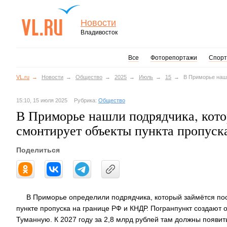
Новости
Владивосток
Все
Фоторепортажи
Спорт
VL.ru
Новости
Общество
2025
Июль
15
В Приморье нашл
15:10, 15 июля 2025
Рубрика:
Общество
В Приморье нашли подрядчика, котор
смонтирует объекты пункта пропуск
Поделиться
В Приморье определили подрядчика, который займётся по
пункте пропуска на границе РФ и КНДР. Погранпункт создают 
Туманную. К 2027 году за 2,8 млрд рублей там должны появит