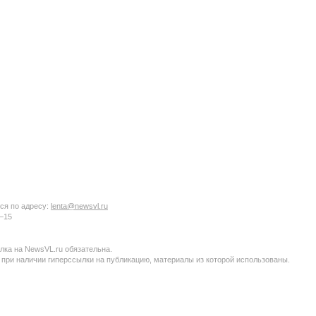
ся по адресу:
lenta@newsvl.ru
6−15
ка на NewsVL.ru обязательна.
 при наличии гиперссылки на публикацию, материалы из которой использованы.