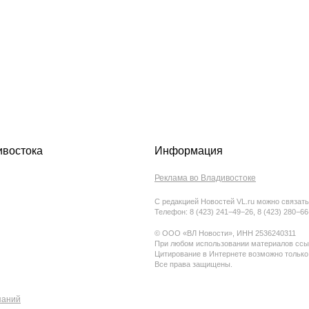
ивостока
Информация
Реклама во Владивостоке
С редакцией Новостей VL.ru можно связать
Телефон: 8 (423) 241−49−26, 8 (423) 280−6
© ООО «ВЛ Новости», ИНН 2536240311
При любом использовании материалов ссыл
Цитирование в Интернете возможно только
Все права защищены.
паний