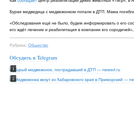
Как
сообщает
центр реабилитации диких животных «Тигр», в А
Бурая медведица с медвежонком попали в ДТП. Мама погибла
«Обследования ещё не было, будем информировать о его сост
его ждёт лечение и реабилитация в компании его сородичей»,
Рубрика:
Общество
Обсудить в Telegram