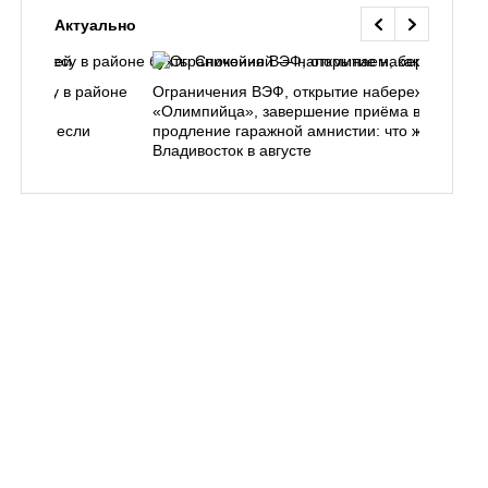
Актуально
ь в лесу в районе
Ограничения ВЭФ, открытие набережной у
ем, как
«Олимпийца», завершение приёма в вузы,
 делать, если
продление гаражной амнистии: что ждёт
Владивосток в августе