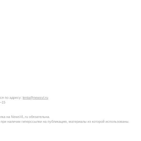
ся по адресу:
lenta@newsvl.ru
6−15
ка на NewsVL.ru обязательна.
 при наличии гиперссылки на публикацию, материалы из которой использованы.