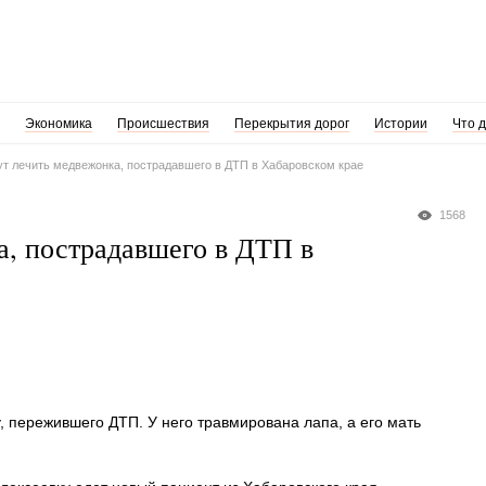
Экономика
Происшествия
Перекрытия дорог
Истории
Что 
т лечить медвежонка, пострадавшего в ДТП в Хабаровском крае
1568
а, пострадавшего в ДТП в
, пережившего ДТП. У него травмирована лапа, а его мать