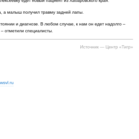
лексеевку едет новый пациент из Хабаровского края.
, а малыш получил травму задней лапы.
оянии и диагнозе. В любом случае, к нам он едет надолго –
 – отметили специалисты.
Источник — Центр «Тигр»