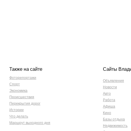
Также на сайте
Сайты Влад
Фоторепортажи
Объявления
Спорт
Новости
Экономика
Авто
Происшествия
Работа
Перекрытия дорог
Афиша
Истории
Кино
Что делать
Базы отдыха
Маршрут выходного дня
Недвижимость