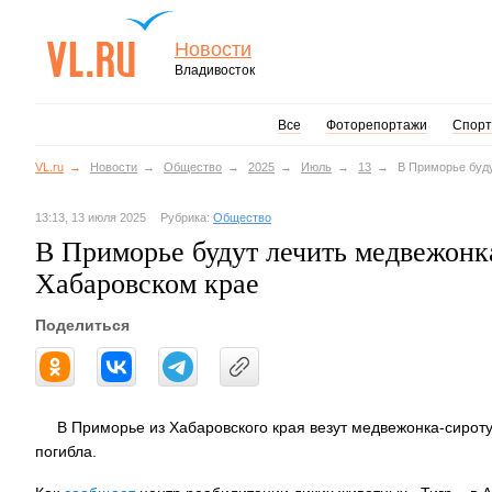
Новости
Владивосток
Все
Фоторепортажи
Спорт
VL.ru
Новости
Общество
2025
Июль
13
В Приморье буду
13:13, 13 июля 2025
Рубрика:
Общество
В Приморье будут лечить медвежонк
Хабаровском крае
Поделиться
В Приморье из Хабаровского края везут медвежонка-сироту
погибла.