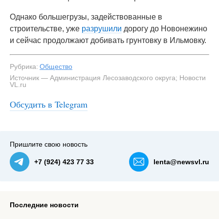
Однако большегрузы, задействованные в
строительстве, уже
разрушили
дорогу до Новонежино
и сейчас продолжают добивать грунтовку в Ильмовку.
Рубрика:
Общество
Источник — Администрация Лесозаводского округа; Новости
VL.ru
#3
Дорогу в Новонежино тоже разрушили большегрузы,
задействованные на стройке подстанции и ЛЭП —
Обсудить в Telegram
NewsVL.ru
Пришлите свою новость
+7 (924) 423 77 33
lenta@newsvl.ru
Последние новости