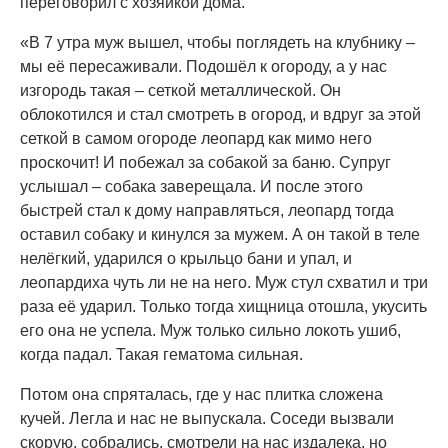
переговорил с хозяйкой дома.
«В 7 утра муж вышел, чтобы поглядеть на клубнику –
мы её пересаживали. Подошёл к огороду, а у нас
изгородь такая – сеткой металлической. Он
облокотился и стал смотреть в огород, и вдруг за этой
сеткой в самом огороде леопард как мимо него
проскочит! И побежал за собакой за баню. Супруг
услышал – собака заверещала. И после этого
быстрей стал к дому направляться, леопард тогда
оставил собаку и кинулся за мужем. А он такой в теле
нелёгкий, ударился о крыльцо бани и упал, и
леопардиха чуть ли не на него. Муж стул схватил и три
раза её ударил. Только тогда хищница отошла, укусить
его она не успела. Муж только сильно локоть ушиб,
когда падал. Такая гематома сильная.
Потом она спряталась, где у нас плитка сложена
кучей. Легла и нас не выпускала. Соседи вызвали
скорую, собрались, смотрели на нас издалека, но