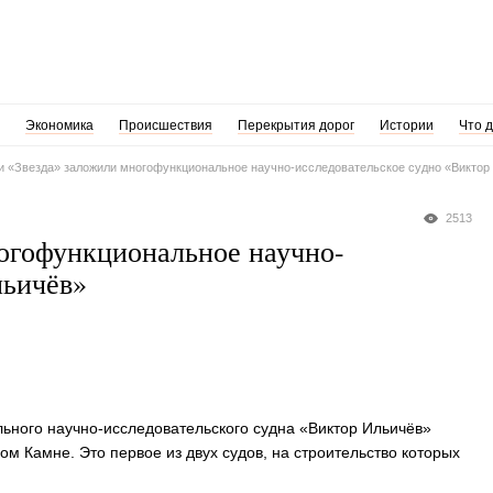
Экономика
Происшествия
Перекрытия дорог
Истории
Что 
 «Звезда» заложили многофункциональное научно-исследовательское судно «Виктор
2513
огофункциональное научно-
льичёв»
ьного научно-исследовательского судна «Виктор Ильичёв»
м Камне. Это первое из двух судов, на строительство которых