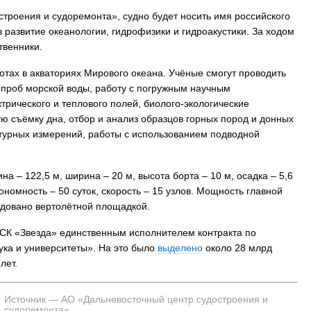
троения и судоремонта», судно будет носить имя российского
в развитие океанологии, гидрофизики и гидроакустики. За ходом
твенники.
тах в акваториях Мирового океана. Учёные смогут проводить
 проб морской воды, работу с погружным научным
трического и теплового полей, биолого-экологические
 съёмку дна, отбор и анализ образцов горных пород и донных
атурных измерений, работы с использованием подводной
на – 122,5 м, ширина – 20 м, высота борта – 10 м, осадка – 5,6
ономность – 50 суток, скорость – 15 узлов. Мощность главной
рудовано вертолётной площадкой.
СК «Звезда» единственным исполнителем контракта по
ука и университеты». На это было
выделено
около 28 млрд
лет.
Источник — АО «Дальневосточный центр судостроения и
судоремонта»