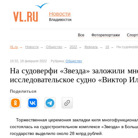
Новости
Владивосток
Все
Фоторепортажи
Спорт
VL.ru
Новости
Общество
2022
Февраль
18
На судоверфи
19:32, 18 февраля 2022
Рубрика:
Общество
На судоверфи «Звезда» заложили мн
исследовательское судно «Виктор И
Поделиться
Торжественная церемония закладки киля многофункционал
состоялась на судостроительном комплексе «Звезда» в Большо
государство выделило около 28 млрд рублей.