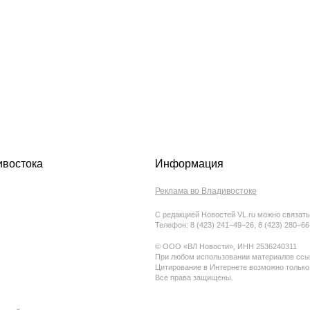
ивостока
Информация
Реклама во Владивостоке
С редакцией Новостей VL.ru можно связать
Телефон: 8 (423) 241−49−26, 8 (423) 280−6
© ООО «ВЛ Новости», ИНН 2536240311
При любом использовании материалов ссыл
Цитирование в Интернете возможно только
Все права защищены.