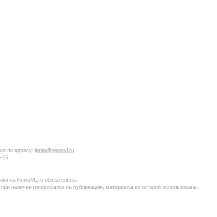
ся по адресу:
lenta@newsvl.ru
6−15
ка на NewsVL.ru обязательна.
 при наличии гиперссылки на публикацию, материалы из которой использованы.