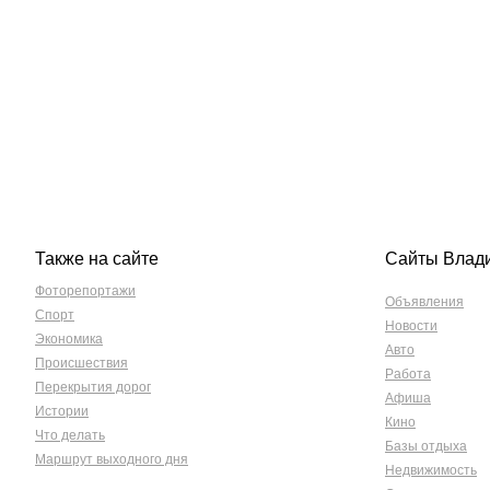
Также на сайте
Сайты Влад
Фоторепортажи
Объявления
Спорт
Новости
Экономика
Авто
Происшествия
Работа
Перекрытия дорог
Афиша
Истории
Кино
Что делать
Базы отдыха
Маршрут выходного дня
Недвижимость