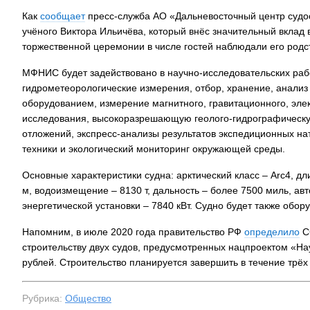
Как
сообщает
пресс-служба АО «Дальневосточный центр судос
учёного Виктора Ильичёва, который внёс значительный вклад 
торжественной церемонии в числе гостей наблюдали его родс
МФНИС будет задействовано в научно-исследовательских рабо
гидрометеорологические измерения, отбор, хранение, анализ
оборудованием, измерение магнитного, гравитационного, элек
исследования, высокоразрешающую геолого-гидрографическую
отложений, экспресс-анализы результатов экспедиционных н
техники и экологический мониторинг окружающей среды.
Основные характеристики судна: арктический класс – Arc4, дли
м, водоизмещение – 8130 т, дальность – более 7500 миль, авт
энергетической установки – 7840 кВт. Судно будет также обо
Напомним, в июле 2020 года правительство РФ
определило
С
строительству двух судов, предусмотренных нацпроектом «На
рублей. Строительство планируется завершить в течение трёх 
Рубрика:
Общество