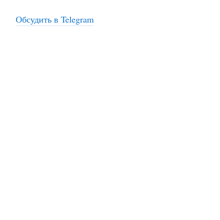
Обсудить в Telegram
На заправках
топливо – рос