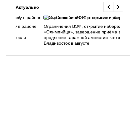
Актуально
ь в лесу в районе
Ограничения ВЭФ, открытие набережной у
ем, как
«Олимпийца», завершение приёма в вузы,
 делать, если
продление гаражной амнистии: что ждёт
Владивосток в августе