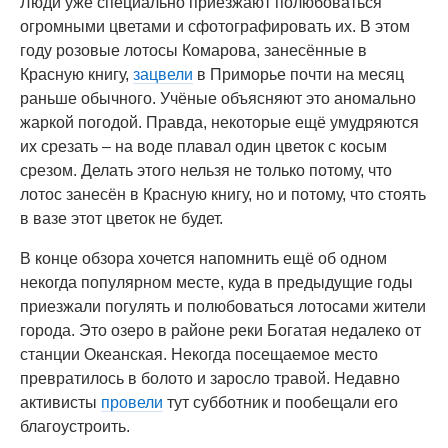
Люди уже специально приезжают полюбоваться
огромными цветами и сфотографировать их. В этом
году розовые лотосы Комарова, занесённые в
Красную книгу,
зацвели
в Приморье почти на месяц
раньше обычного. Учёные объясняют это аномально
жаркой погодой. Правда, некоторые ещё умудряются
их срезать – на воде плавал один цветок с косым
срезом. Делать этого нельзя не только потому, что
лотос занесён в Красную книгу, но и потому, что стоять
в вазе этот цветок не будет.
В конце обзора хочется напомнить ещё об одном
некогда популярном месте, куда в предыдущие годы
приезжали погулять и полюбоваться лотосами жители
города. Это озеро в районе реки Богатая недалеко от
станции Океанская. Некогда посещаемое место
превратилось в болото и заросло травой. Недавно
активисты
провели
тут субботник и пообещали его
благоустроить.