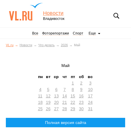
Новости
Владивосток
Все
Фоторепортажи
Спорт
Еще
VL.ru
Новости
Что делать
2026
Май
Май
пн
вт
ср
чт
пт
сб
вс
1
2
3
4
5
6
7
8
9
10
11
12
13
14
15
16
17
18
19
20
21
22
23
24
25
26
27
28
29
30
31
Полная версия сайта