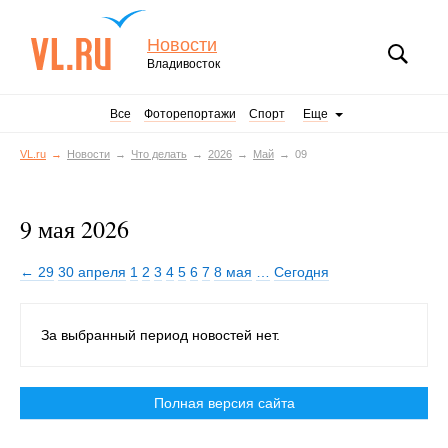
Новости
Владивосток
Все
Фоторепортажи
Спорт
Еще
VL.ru
Новости
Что делать
2026
Май
09
9 мая 2026
← 29
30 апреля
1
2
3
4
5
6
7
8 мая
…
Сегодня
За выбранный период новостей нет.
Полная версия сайта