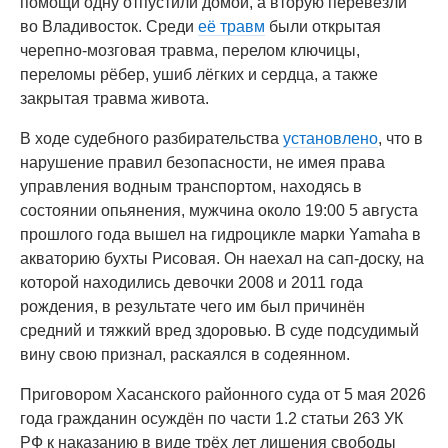
помощи одну отпустили домой, а вторую перевезли
во Владивосток. Среди
её травм
были открытая
черепно-мозговая травма, перелом ключицы,
переломы рёбер, ушиб лёгких и сердца, а также
закрытая травма живота.
В ходе судебного разбирательства
установлено
, что в
нарушение правил безопасности, не имея права
управления водным транспортом, находясь в
состоянии опьянения, мужчина около 19:00 5 августа
прошлого года вышел на гидроцикле марки Yamaha в
акваторию бухты Рисовая. Он наехал на сап-доску, на
которой находились девочки 2008 и 2011 года
рождения, в результате чего им был причинён
средний и тяжкий вред здоровью. В суде подсудимый
вину свою признал, раскаялся в содеянном.
Приговором Хасанского районного суда от 5 мая 2026
года гражданин осуждён по части 1.2 статьи 263 УК
РФ к наказанию в виде трёх лет лишения свободы