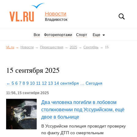
Новости
Владивосток
Все
Фоторепортажи
Спорт
Еще
VL.ru
Новости
Происшествия
2025
Сентябрь
15
15 сентября 2025
← 5
6
7
8
9
10
11
12
13
14 сентября
…
Сегодня
11:56, 15 сентября 2025
Два человека погибли в лобовом
столкновении под Уссурийском, ещё
двое в больнице
В Уссурийске полиция проводит проверку
по факту ДТП со смертельным