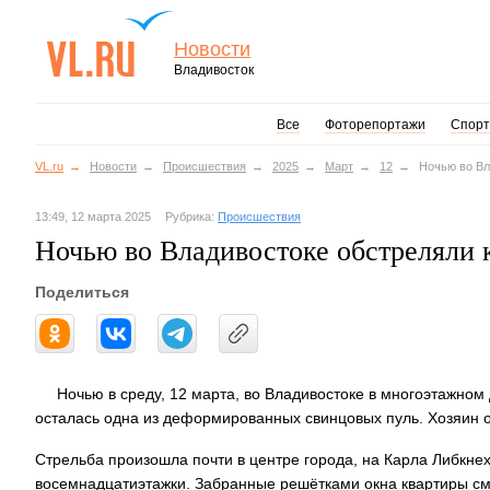
Новости
Владивосток
Все
Фоторепортажи
Спорт
VL.ru
Новости
Происшествия
2025
Март
12
Ночью во Вл
13:49, 12 марта 2025
Рубрика:
Происшествия
Ночью во Владивостоке обстреляли 
Поделиться
Ночью в среду, 12 марта, во Владивостоке в многоэтажном 
осталась одна из деформированных свинцовых пуль. Хозяин 
Стрельба произошла почти в центре города, на Карла Либкнех
восемнадцатиэтажки. Забранные решётками окна квартиры смо