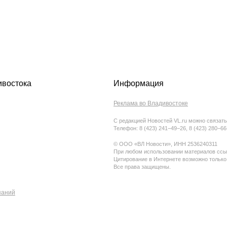
ивостока
Информация
Реклама во Владивостоке
С редакцией Новостей VL.ru можно связать
Телефон: 8 (423) 241−49−26, 8 (423) 280−6
© ООО «ВЛ Новости», ИНН 2536240311
При любом использовании материалов ссыл
Цитирование в Интернете возможно только
Все права защищены.
паний