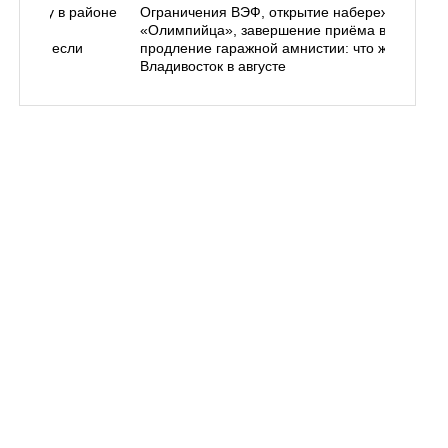
ь в лесу в районе
Ограничения ВЭФ, открытие набережной у
ем, как
«Олимпийца», завершение приёма в вузы,
 делать, если
продление гаражной амнистии: что ждёт
Владивосток в августе