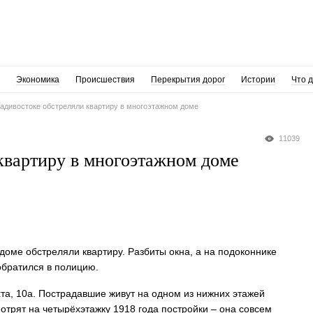
Экономика
Происшествия
Перекрытия дорог
Истории
Что 
адивостоке обстреляли квартиру в многоэтажном доме
11039
квартиру в многоэтажном доме
доме обстреляли квартиру. Разбиты окна, а на подоконнике
обратился в полицию.
та, 10а. Пострадавшие живут на одном из нижних этажей
трят на четырёхэтажку 1918 года постройки – она совсем