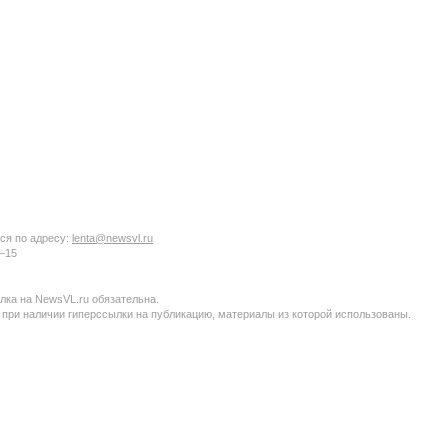
ся по адресу:
lenta@newsvl.ru
6−15
ка на NewsVL.ru обязательна.
 при наличии гиперссылки на публикацию, материалы из которой использованы.