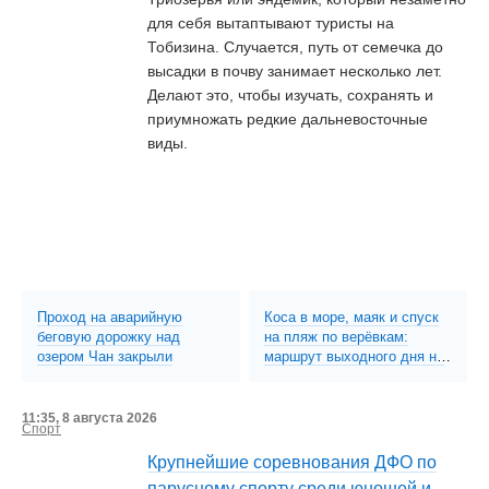
для себя вытаптывают туристы на
Тобизина. Случается, путь от семечка до
высадки в почву занимает несколько лет.
Делают это, чтобы изучать, сохранять и
приумножать редкие дальневосточные
виды.
Проход на аварийную
Коса в море, маяк и спуск
беговую дорожку над
на пляж по верёвкам:
озером Чан закрыли
маршрут выходного дня на
необитаемый остров Шкота
(ФОТО; ВИДЕО)
11:35, 8 августа 2026
Спорт
Крупнейшие соревнования ДФО по
парусному спорту среди юношей и