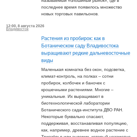
называемый «блошиный рынок», где в
последнее время появилось множество
новых торговых павильонов.
12:00, 8 августа 2026
Владивосток
Растения из пробирок: как в
Ботаническом саду Владивостока
выращивают редкие дальневосточные
виды
Маленькая комнатка без окон, подсветка,
климат-контроль, на полках – сотни
пробирок, колбочек и баночек с
крошечными растениями. Многие –
уникальные. Их выращивают в
биотехнологической лаборатории
Ботанического сада-института ДВО РАН.
Некоторые буквально спасают,
поддерживая, восстанавливая популяцию,
как, например, древнее водное растение с
Триозёрья или эндемик, который незаметно