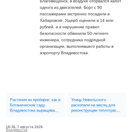
Благовещенск, в воздухе оторвался капот
одного из двигателей. Борт с 90
пассажирами экстренно посадили в
Хабаровске. Ущерб оценили в 14 млн
рублей, а в нарушение правил
безопасности обвинили 50-летнего
инженера, сотрудника подрядной
организации, выполнявшего работы в
аэропорту Владивостока.
Растения из пробирок: как в
Улицу Невельского
Ботаническом саду
раскопали на месяц для
Владивостока выращивают
реконструкции теплотрассы
редкие дальневосточные
с полным перекрытием
виды
движения (ФОТО)
18:36, 7 августа 2026
Владивосток