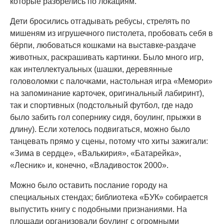
которые разбрелись по локациям.
Дети бросились отгадывать ребусы, стрелять по
мишеням из игрушечного пистолета, пробовать себя в
бёрпи, любоваться кошками на выставке-раздаче
животных, раскрашивать картинки. Было много игр,
как интеллектуальных (шашки, деревянные
головоломки с палочками, настольная игра «Мемори»
на запоминание карточек, оригинальный лабиринт),
так и спортивных (подстольный футбол, где надо
было забить гол сопернику сидя, боулинг, прыжки в
длину). Если хотелось подвигаться, можно было
танцевать прямо у сцены, потому что хиты зажигали:
«Зима в сердце», «Валькирия», «Батарейка»,
«Лесник» и, конечно, «Владивосток 2000».
Можно было оставить послание городу на
специальных стендах; библиотека «БУК» собирается
выпустить книгу с подобными признаниями. На
площади организовали боулинг с огромными