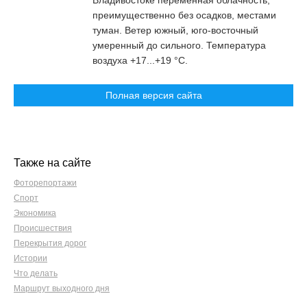
Владивостоке переменная облачность,
преимущественно без осадков, местами
туман. Ветер южный, юго-восточный
умеренный до сильного. Температура
воздуха +17...+19 °С.
Полная версия сайта
Также на сайте
Фоторепортажи
Спорт
Экономика
Происшествия
Перекрытия дорог
Истории
Что делать
Маршрут выходного дня