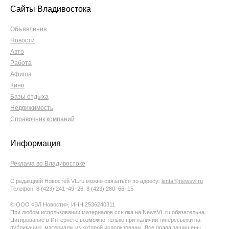
Сайты Владивостока
Объявления
Новости
Авто
Работа
Афиша
Кино
Базы отдыха
Недвижимость
Справочник компаний
Информация
Реклама во Владивостоке
С редакцией Новостей VL.ru можно связаться по адресу:
lenta@newsvl.ru
Телефон: 8 (423) 241−49−26, 8 (423) 280−66−15
© ООО «ВЛ Новости», ИНН 2536240311
При любом использовании материалов ссылка на NewsVL.ru обязательна.
Цитирование в Интернете возможно только при наличии гиперссылки на
публикацию, материалы из которой использованы. Все права защищены.