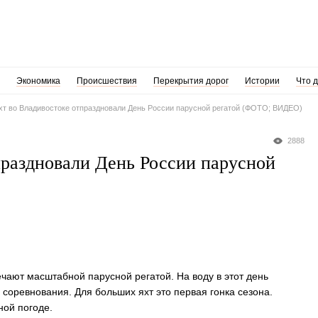
Экономика
Происшествия
Перекрытия дорог
Истории
Что 
хт во Владивостоке отпраздновали День России парусной регатой (ФОТО; ВИДЕО)
2888
праздновали День России парусной
чают масштабной парусной регатой. На воду в этот день
 соревнования. Для больших яхт это первая гонка сезона.
ной погоде.