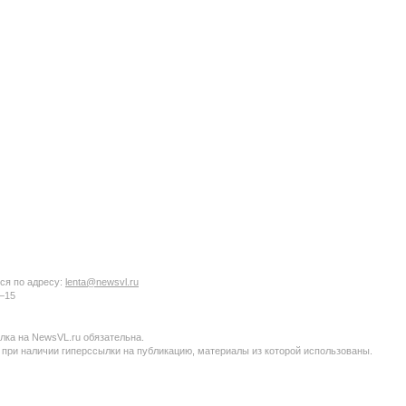
ся по адресу:
lenta@newsvl.ru
6−15
ка на NewsVL.ru обязательна.
 при наличии гиперссылки на публикацию, материалы из которой использованы.