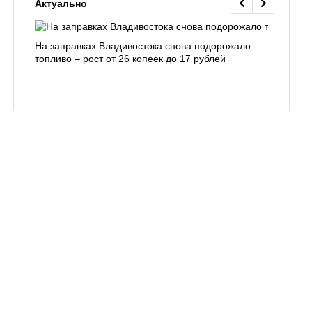
Актуально
На заправках Владивостока снова подорожало
Семья с 
топливо – рост от 26 копеек до 17 рублей
бухты С
подготов
заблуди