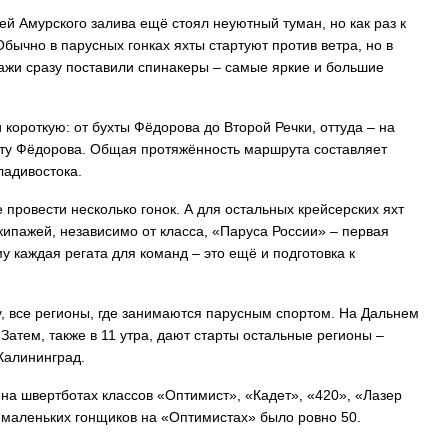
ией Амурского залива ещё стоял неуютный туман, но как раз к
Обычно в парусных гонках яхты стартуют против ветра, но в
пажи сразу поставили спинакеры – самые яркие и большие
 короткую: от бухты Фёдорова до Второй Речки, оттуда – на
ухту Фёдорова. Общая протяжённость маршрута составляет
ладивостока.
 провести несколько гонок. А для остальных крейсерских яхт
кипажей, независимо от класса, «Паруса России» – первая
у каждая регата для команд – это ещё и подготовка к
у, все регионы, где занимаются парусным спортом. На Дальнем
Затем, также в 11 утра, дают старты остальные регионы –
 Калининград.
на швертботах классов «Оптимист», «Кадет», «420», «Лазер
х маленьких гонщиков на «Оптимистах» было ровно 50.