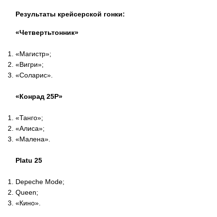
Результаты крейсерской гонки:
«Четвертьтонник»
«Магистр»;
«Вигри»;
«Соларис».
«Конрад 25Р»
«Танго»;
«Алиса»;
«Малена».
Platu 25
Depeche Mode;
Queen;
«Кино».