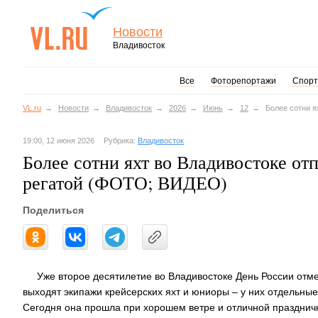
Новости
Владивосток
Все
Фоторепортажи
Спорт
VL.ru
Новости
Владивосток
2026
Июнь
12
Более сотни я
19:00, 12 июня 2026
Рубрика:
Владивосток
Более сотни яхт во Владивостоке от
регатой (ФОТО; ВИДЕО)
Поделиться
Уже второе десятилетие во Владивостоке День России отме
выходят экипажи крейсерских яхт и юниоры – у них отдельные
Сегодня она прошла при хорошем ветре и отличной празднич