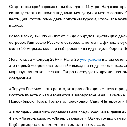
Старт гонки крейсерских яхты был дан в 11 утра. Над акватор
сигналу старта он начал подниматься, уступая место солнцу. 
честь Дня России гонку дали попутным курсом, чтобы все эки
паруса.
Всего в гонку вышло 46 яхт от 25 до 45 футов. Дистанцию дали
островок Уши возле Русского острова, а потом на финиш в б
около 10 морских миль, и всё время яхты идут вдоль берега В
Яхты класса «Конрад 25Р» и Plaru 25
уже успели
в этом сезоне
это первый «соревновательный» выход на воду. Но для всех э
маршрутная гонка в сезоне. Скоро последуют и другие, поэтом
следующей.
«Паруса России» – это регата, которая объединяет всю стран
Востоке вместе с нами гоняются в Хабаровске и на Сахалине. 
Новосибирск, Псков, Тольятти, Краснодар, Санкт-Петербург и
А в полдень начались соревнования среди юношей и девушек 
4.7», «Лазер-радиал», «Лазер стандарт». Одних только самы
Ещё примерно столько же яхт в остальных классах.