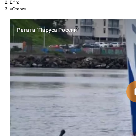
Elfin;
«Стерх».