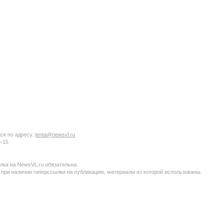
ся по адресу:
lenta@newsvl.ru
6−15
ка на NewsVL.ru обязательна.
 при наличии гиперссылки на публикацию, материалы из которой использованы.