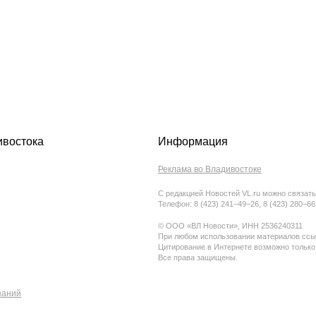
ивостока
Информация
Реклама во Владивостоке
С редакцией Новостей VL.ru можно связать
Телефон: 8 (423) 241−49−26, 8 (423) 280−6
© ООО «ВЛ Новости», ИНН 2536240311
При любом использовании материалов ссыл
Цитирование в Интернете возможно только
Все права защищены.
паний