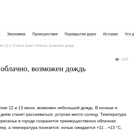
Экономика
Происшествия
Перекрытия дорог
Истории
Что 
ке 12 и 13 июня будет облачно, возможен дождь
2125
 облачно, возможен дождь
оке 12 и 13 июня, возможен небольшой дождь. В ночные и
 днём станет рассеиваться, уступая место солнцу. Температура
скресенье в городе сохранится преимущественно облачная
тер, а температура понизится: ночью ожидается +11…+13 °C,