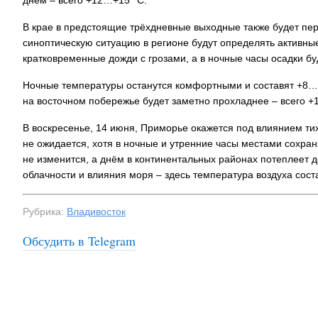
днём – всего +12…+15 °C.
В крае в предстоящие трёхдневные выходные также будет пере
синоптическую ситуацию в регионе будут определять актив
кратковременные дожди с грозами, а в ночные часы осадки бу
Ночные температуры останутся комфортными и составят +8…+
на восточном побережье будет заметно прохладнее – всего +
В воскресенье, 14 июня, Приморье окажется под влиянием ти
не ожидается, хотя в ночные и утренние часы местами сохр
не изменится, а днём в континентальных районах потеплеет 
облачности и влияния моря – здесь температура воздуха сост
Рубрика:
Владивосток
Обсудить в Telegram