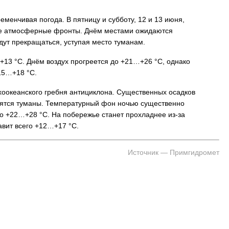
менчивая погода. В пятницу и субботу, 12 и 13 июня,
ные атмосферные фронты. Днём местами ожидаются
дут прекращаться, уступая место туманам.
13 °C. Днём воздух прогреется до +21…+26 °C, однако
15…+18 °C.
хоокеанского гребня антициклона. Существенных осадков
анятся туманы. Температурный фон ночью существенно
до +22…+28 °C. На побережье станет прохладнее из-за
авит всего +12…+17 °C.
Источник — Примгидромет