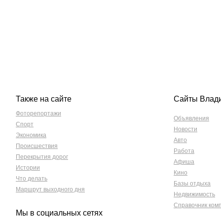
Также на сайте
Сайты Влад
Фоторепортажи
Объявления
Спорт
Новости
Экономика
Авто
Происшествия
Работа
Перекрытия дорог
Афиша
Истории
Кино
Что делать
Базы отдыха
Маршрут выходного дня
Недвижимость
Справочник ком
Мы в социальных сетях