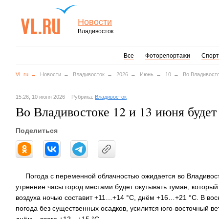
Новости
Владивосток
Все
Фоторепортажи
Спорт
VL.ru
Новости
Владивосток
2026
Июнь
10
Во Владивосто
15:26, 10 июня 2026
Рубрика:
Владивосток
Во Владивостоке 12 и 13 июня будет
Поделиться
Погода с переменной облачностью ожидается во Владивост
утренние часы город местами будет окутывать туман, который
воздуха ночью составит +11…+14 °C, днём +16…+21 °C. В во
погода без существенных осадков, усилится юго-восточный ве