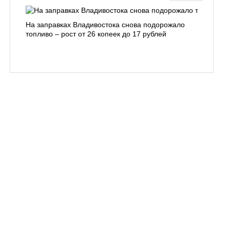
На заправках Владивостока снова подорожало
Семья с 
топливо – рост от 26 копеек до 17 рублей
бухты С
подготов
заблуди